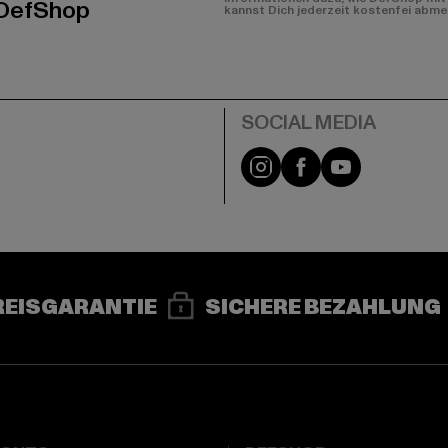
 DefShop
kannst Dich jederzeit kostenfei abme
e
Instagram
Facebook
YouTube
REISGARANTIE
SICHERE BEZAHLUNG