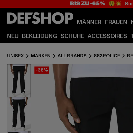
BIS ZU -65%
😲💥 Sum
MÄNNER
FRAUEN
NEU
BEKLEIDUNG
SCHUHE
ACCESSOIRES
UNISEX
MARKEN
ALL BRANDS
883POLICE
BE
-38%