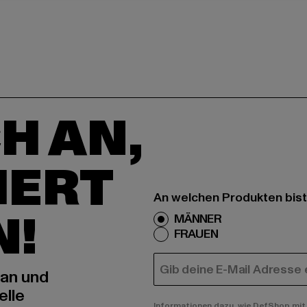
H AN,
IERT
An welchen Produkten bist
N!
MÄNNER
FRAUEN
E-MAIL
 an und
elle
Informationen dazu, wie DefShop mit 