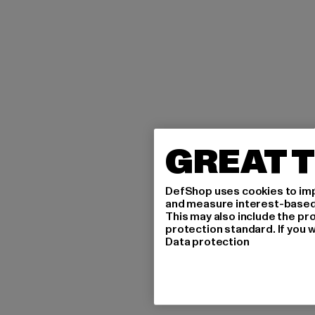
GREAT T
DefShop uses cookies to imp
and measure interest-based c
This may also include the pr
protection standard. If you w
Data protection