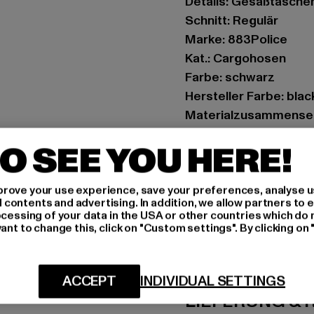
Details: Gesäßtasche
Schnitt: Regulär
Marke: 883Police
Kat.: Cargohosen
Farbe: schwarz
Hersteller Farbe: blac
Materialzusammenset
Art.Nr: 0008781-0000
O SEE YOU HERE!
Hersteller: Zabou Hou
Shelley Road, Ashton-
rove your use experience, save your preferences, analyse u
ontents and advertising. In addition, we allow partners to e
ocessing of your data in the USA or other countries which do 
ant to change this, click on "Custom settings". By clicking on 
GRÖSSE 
PFLEGEHINWE
ACCEPT
INDIVIDUAL SETTINGS
LIEFERUNG &