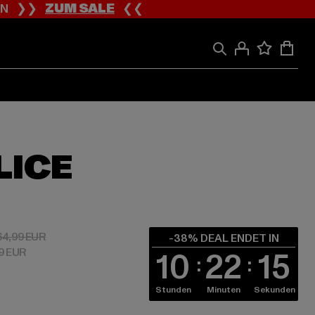
ION ❯❯
ZUM SALE
❮❮
LICE
 40,29 EUR
Aktionspreis: 64,99 EUR
64,99 EUR
-38% DEAL ENDET IN
29 EUR
10
22
14
Stunden
Minuten
Sekunden