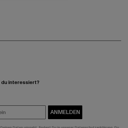
 du interessiert?
ANMELDEN
Deinen Daten umgeht, findest Du in unserer Datenschutzerklärung. Du