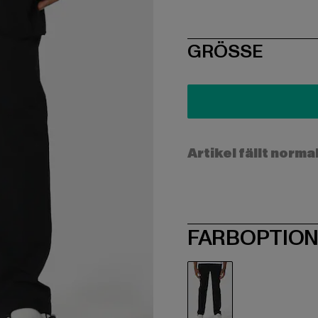
SIZE
GRÖSSE
Artikel fällt norma
FARBOPTIO