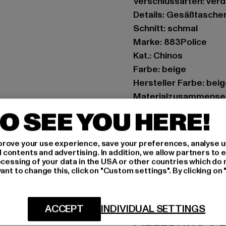
Verschlussarten: ver
Details: Gesäßtasche
Schnitt: schmal
Marke: 883Police
Kat.: Chinos
Farbe: beige
Hersteller Farbe: bei
Materialzusammenset
Art.Nr: 0008179-0000
O SEE YOU HERE!
Hersteller: Zabou Hou
rove your use experience, save your preferences, analyse u
Shelley Road, Ashton-
ontents and advertising. In addition, we allow partners to e
ocessing of your data in the USA or other countries which do 
ant to change this, click on "Custom settings". By clicking on 
GRÖSSE 
PFLEGEHINWE
ACCEPT
INDIVIDUAL SETTINGS