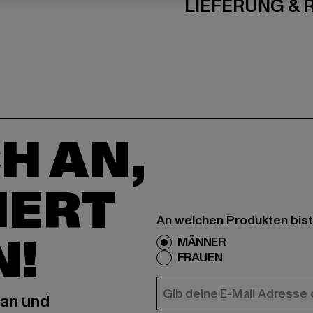
LIEFERUNG &
H AN,
IERT
An welchen Produkten bist
N!
MÄNNER
FRAUEN
E-MAIL
 an und