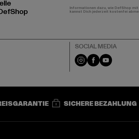
elle
Informationen dazu, wie DefShop mit 
 DefShop
kannst Dich jederzeit kostenfei abme
e
Instagram
Facebook
YouTube
REISGARANTIE
SICHERE BEZAHLUNG