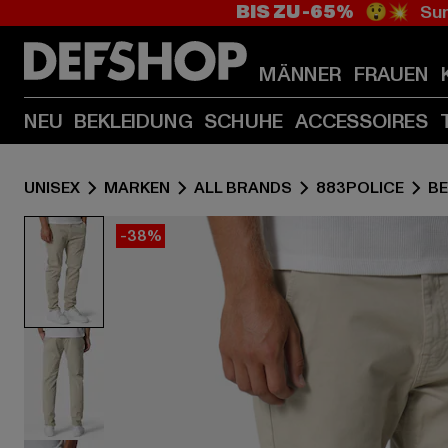
BIS ZU -65%
😲💥 Sum
MÄNNER
FRAUEN
NEU
BEKLEIDUNG
SCHUHE
ACCESSOIRES
UNISEX
MARKEN
ALL BRANDS
883POLICE
BE
-38%