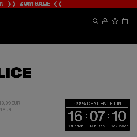
ION ❯❯
ZUM SALE
❮❮
LICE
 30,99 EUR
Aktionspreis: 49,99 EUR
49,99 EUR
-38% DEAL ENDET IN
99 EUR
16
07
10
Stunden
Minuten
Sekunden