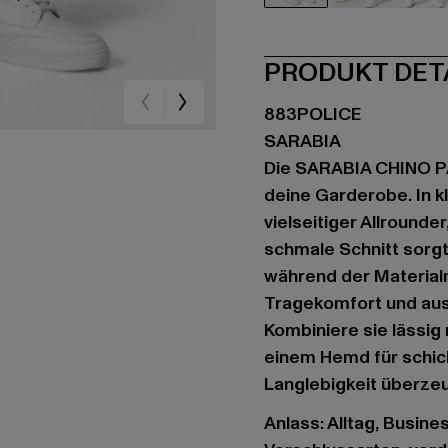
beige
schwarz
bla
PRODUKT DET
883POLICE
SARABIA
Die SARABIA CHINO PA
deine Garderobe. In k
vielseitiger Allrounder
schmale Schnitt sorgt 
während der Material
Tragekomfort und aus
Kombiniere sie lässig
einem Hemd für schick
Langlebigkeit überzeu
Anlass: Alltag, Busine