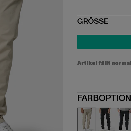
SIZE
GRÖSSE
Artikel fällt norma
FARBOPTIO