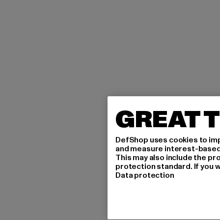
GREAT T
DefShop uses cookies to imp
and measure interest-based c
This may also include the pr
protection standard. If you w
Data protection