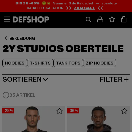
BIS ZU -65%
😲💥 Summer Sale Reloaded — absolute
Zum
Zum
Zum
RABATTESKALATION ❯❯
ZUM SALE
❮❮
Inhalt
Fußzeile
Produktraster
springen
springen
springen
BEKLEIDUNG
2Y STUDIOS OBERTEILE
HOODIES
T-SHIRTS
TANK TOPS
ZIP HOODIES
SORTIEREN
FILTER
BELIEBTESTE
35 ARTIKEL
-28%
-36%