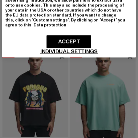
advertising. In addition, we allow partners to extract data
or to use cookies. This may also include the processing of
your data in the USA or other countries which do not have
2Y STUDIOS
the EU data protection standard. If you want to change
Furious Oversize
2Y STUDIOS
this, click on "Custom settings". By clicking on "Accept" you
Derzeitiger Preis: 17,99 EUR
Aktionspreis: 29,99 EUR
17,99 EUR
29,99 EUR
2Y Introspect Oversize Tee
agree to this.
Data protection
Derzeitiger Preis: 17,99 EUR
Aktionspreis: 
17,99 EUR
29,99 EUR
ACCEPT
INDIVIDUAL SETTINGS
-40%
-40%