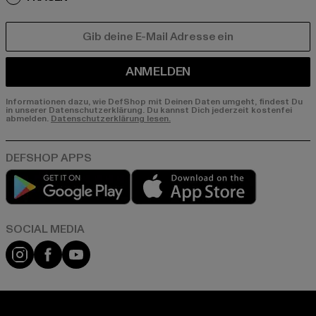
E-MAIL
ANMELDEN
Informationen dazu, wie DefShop mit Deinen Daten umgeht, findest Du
in unserer Datenschutzerklärung. Du kannst Dich jederzeit kostenfei
abmelden.
Datenschutzerklärung lesen.
Play market
App store
Instagram
Facebook
YouTube