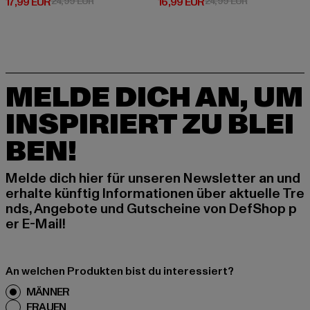
Derzeitiger Preis: 17,99 EUR
Aktionspreis: 24,99 EUR
Derzeitiger Preis: 16,99 EUR
Aktionspreis: 
17,99 EUR
24,99 EUR
16,99 EUR
24,99 EUR
MELDE DICH AN, UM
INSPIRIERT ZU BLEI
BEN!
Melde dich hier für unseren Newsletter an und
erhalte künftig Informationen über aktuelle Tre
nds, Angebote und Gutscheine von DefShop p
er E-Mail!
An welchen Produkten bist du interessiert?
MÄNNER
FRAUEN