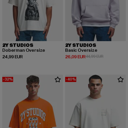
2Y STUDIOS
2Y STUDIOS
Doberman Oversize
Basic Oversize
Derzeitiger Preis: 24,99 EUR
Derzeitiger Preis: 26,09 EUR
Aktionspreis:
24,99 EUR
26,09 EUR
44,99 EUR
-32%
-40%