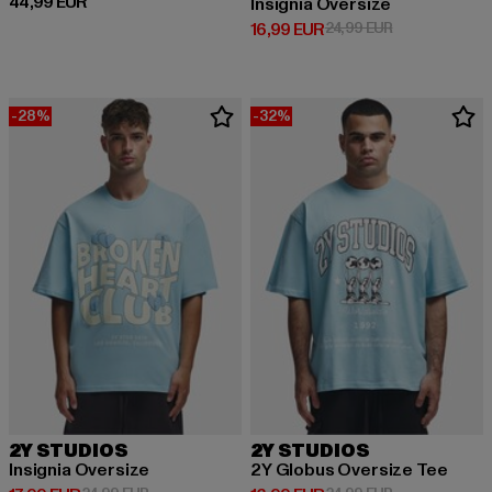
Derzeitiger Preis: 44,99 EUR
44,99 EUR
Insignia Oversize
Derzeitiger Preis: 16,99 EUR
Aktionspreis: 
16,99 EUR
24,99 EUR
-28%
-32%
2Y STUDIOS
2Y STUDIOS
Insignia Oversize
2Y Globus Oversize Tee