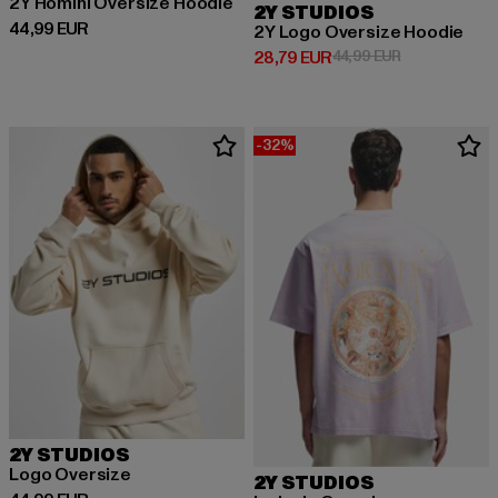
2Y Homini Oversize Hoodie
2Y STUDIOS
Derzeitiger Preis: 44,99 EUR
44,99 EUR
2Y Logo Oversize Hoodie
Derzeitiger Preis: 28,79 EUR
Aktionspreis:
28,79 EUR
44,99 EUR
-32%
2Y STUDIOS
Logo Oversize
2Y STUDIOS