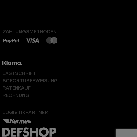
ZAHLUNGSMETHODEN
LASTSCHRIFT
SOFORTÜBERWEISUNG
RATENKAUF
RECHNUNG
LOGISTIKPARTNER