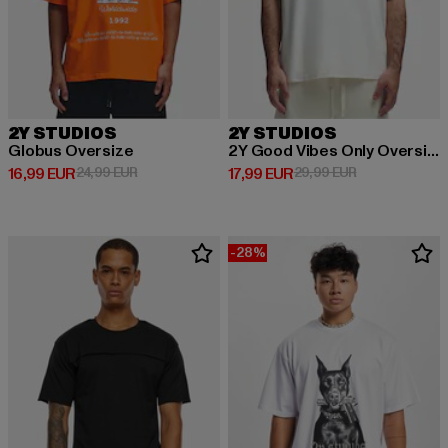
2Y STUDIOS
2Y STUDIOS
Globus Oversize
2Y Good Vibes Only Oversize Tee
Derzeitiger Preis: 16,99 EUR
Aktionspreis: 24,99 EUR
Derzeitiger Preis: 17,99 EUR
Aktionspreis: 
16,99 EUR
24,99 EUR
17,99 EUR
29,99 EUR
-28%