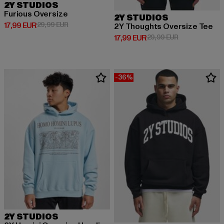
2Y STUDIOS
Furious Oversize
2Y STUDIOS
Derzeitiger Preis: 17,99 EUR
Aktionspreis: 29,99 EUR
17,99 EUR
29,99 EUR
2Y Thoughts Oversize Tee
Derzeitiger Preis: 17,99 EUR
Aktionspreis: 
17,99 EUR
29,99 EUR
-36%
2Y STUDIOS