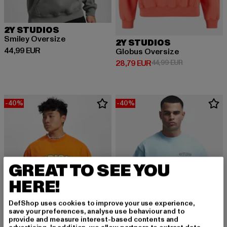
2Y STUDIOS
Smiley Oversize
2Y STUDIOS
Derzeitiger Preis: 44,99 EUR
44,99 EUR
Globus Oversize
Derzeitiger Preis: 28,79 EUR
Aktionspreis:
28,79 EUR
44,99 EUR
-40%
-40%
GREAT TO SEE YOU
HERE!
DefShop uses cookies to improve your use experience,
save your preferences, analyse use behaviour and to
provide and measure interest-based contents and