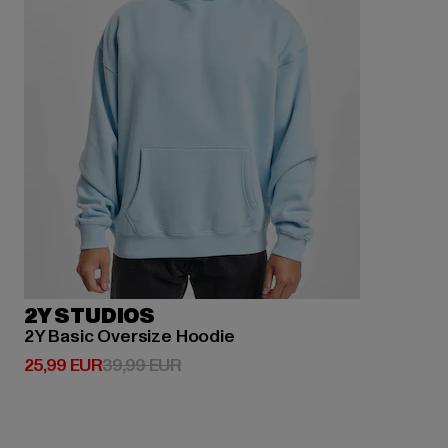
2Y STUDIOS
2Y Basic Oversize Hoodie
Derzeitiger Preis: 25,99 EUR
Aktionspreis: 39,99 EUR
25,99 EUR
39,99 EUR