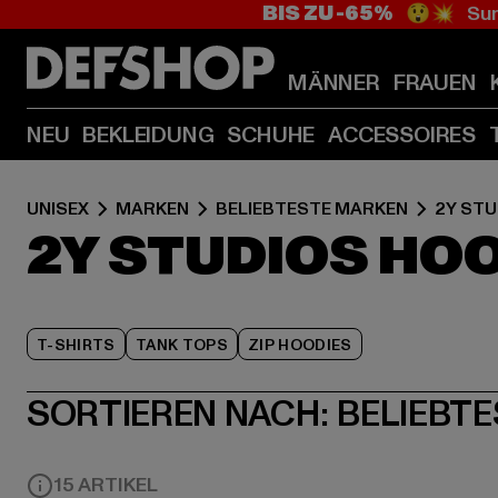
BIS ZU -65%
😲💥 Sum
MÄNNER
FRAUEN
NEU
BEKLEIDUNG
SCHUHE
ACCESSOIRES
UNISEX
MARKEN
BELIEBTESTE MARKEN
2Y STU
2Y STUDIOS HO
T-SHIRTS
TANK TOPS
ZIP HOODIES
SORTIEREN NACH:
BELIEBTE
15 ARTIKEL