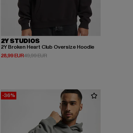
2Y STUDIOS
2Y Broken Heart Club Oversize Hoodie
Derzeitiger Preis: 28,99 EUR
Aktionspreis: 49,99 EUR
28,99 EUR
49,99 EUR
-36%