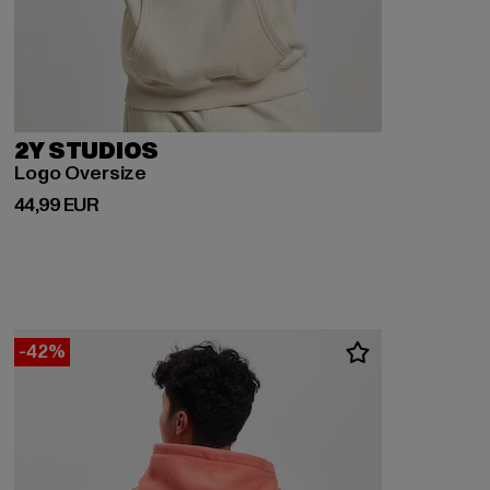
2Y STUDIOS
Logo Oversize
Derzeitiger Preis: 44,99 EUR
44,99 EUR
-42%