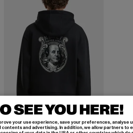
O SEE YOU HERE!
rove your use experience, save your preferences, analyse u
ontents and advertising. In addition, we allow partners to e
ocessing of your data in the USA or other countries which do 