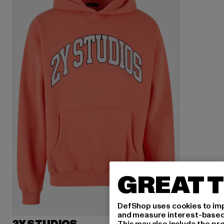
GREAT T
DefShop uses cookies to imp
and measure interest-based c
This may also include the pr