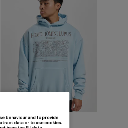
2Y STUDIOS
se behaviour and to provide
2Y Homini Oversize Hoodie
xtract data or to use cookies.
not have the EU data