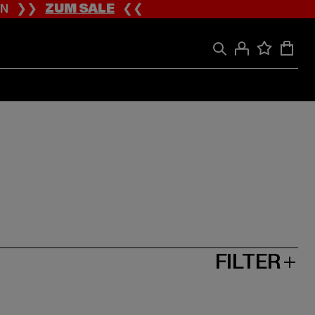
ION ❯❯
ZUM SALE
❮❮
FILTER