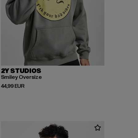
2Y STUDIOS
Smiley Oversize
Derzeitiger Preis: 44,99 EUR
44,99 EUR