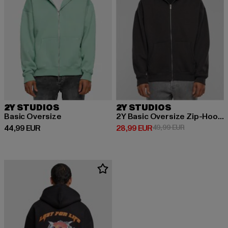
2Y STUDIOS
2Y STUDIOS
Basic Oversize
2Y Basic Oversize Zip-Hoodie
Derzeitiger Preis: 44,99 EUR
Derzeitiger Preis: 28,99 EUR
Aktionspreis:
44,99 EUR
28,99 EUR
49,99 EUR