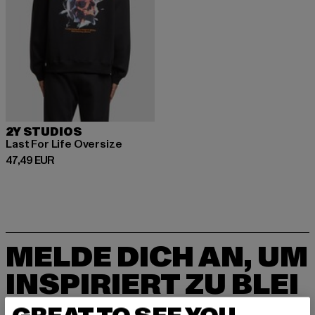
2Y STUDIOS
Last For Life Oversize
Derzeitiger Preis: 47,49 EUR
47,49 EUR
MELDE DICH AN, UM
INSPIRIERT ZU BLEI
BEN!