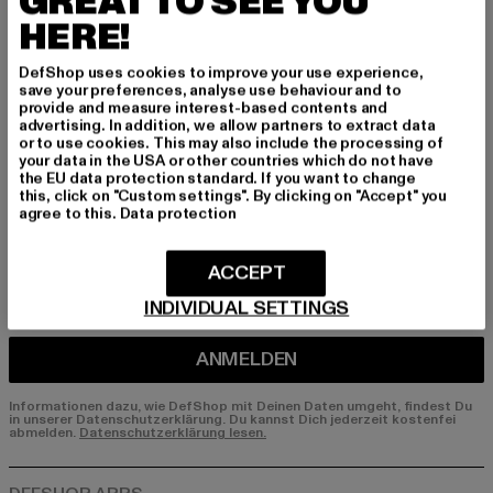
GREAT TO SEE YOU
HERE!
Melde dich hier für unseren Newsletter an und
erhalte künftig Informationen über aktuelle Tre
DefShop uses cookies to improve your use experience,
nds, Angebote und Gutscheine von DefShop p
save your preferences, analyse use behaviour and to
er E-Mail!
provide and measure interest-based contents and
advertising. In addition, we allow partners to extract data
or to use cookies. This may also include the processing of
your data in the USA or other countries which do not have
the EU data protection standard. If you want to change
An welchen Produkten bist du interessiert?
this, click on "Custom settings". By clicking on "Accept" you
agree to this.
Data protection
MÄNNER
FRAUEN
ACCEPT
INDIVIDUAL SETTINGS
E-MAIL
ANMELDEN
Informationen dazu, wie DefShop mit Deinen Daten umgeht, findest Du
in unserer Datenschutzerklärung. Du kannst Dich jederzeit kostenfei
abmelden.
Datenschutzerklärung lesen.