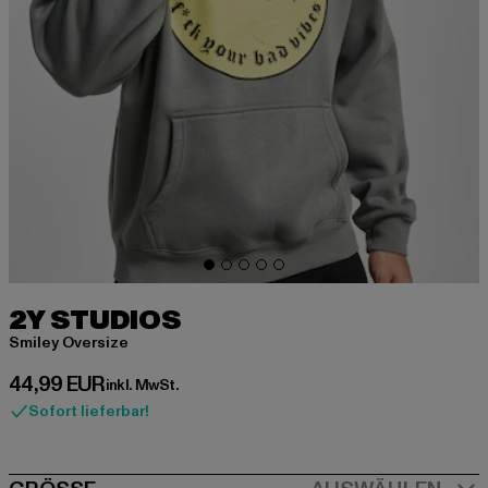
2Y STUDIOS
Smiley Oversize
Derzeitiger Preis: 44,99 EUR
44,99 EUR
inkl. MwSt.
Sofort lieferbar!