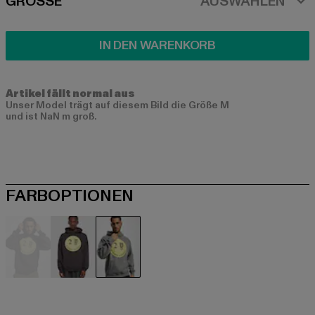
SIZE
GRÖSSE
AUSWÄHLEN
IN DEN WARENKORB
Artikel fällt normal aus
Unser Model trägt auf diesem Bild die Größe M
und ist NaN m groß.
FARBOPTIONEN
schwarz
schwarz
grau