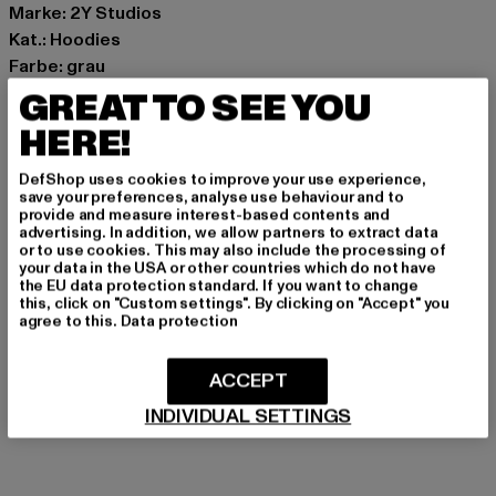
Marke: 2Y Studios
Kat.: Hoodies
Farbe: grau
Hersteller Farbe: washed grey
GREAT TO SEE YOU
Materialzusammensetzung: 70% Baumwolle, 30%
HERE!
Polyester
Art.Nr: HO20012-04222
DefShop uses cookies to improve your use experience,
save your preferences, analyse use behaviour and to
provide and measure interest-based contents and
Hersteller: 2Y Premium GmbH |
info@2y-studios.com
advertising. In addition, we allow partners to extract data
or to use cookies. This may also include the processing of
Hollefeldstraße 16 | 48282 Emsdetten | DE
your data in the USA or other countries which do not have
the EU data protection standard. If you want to change
this, click on "Custom settings". By clicking on "Accept" you
agree to this.
Data protection
GRÖSSE & PASSFORM
PFLEGEHINWEISE
ACCEPT
INDIVIDUAL SETTINGS
LIEFERUNG & RÜCKGABE