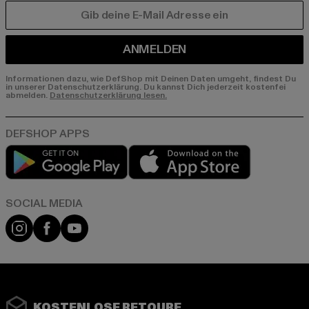
E-MAIL
ANMELDEN
Informationen dazu, wie DefShop mit Deinen Daten umgeht, findest Du
in unserer Datenschutzerklärung. Du kannst Dich jederzeit kostenfei
abmelden.
Datenschutzerklärung lesen.
Play market
App store
Instagram
Facebook
YouTube
KOSTENLOSE RETOURE