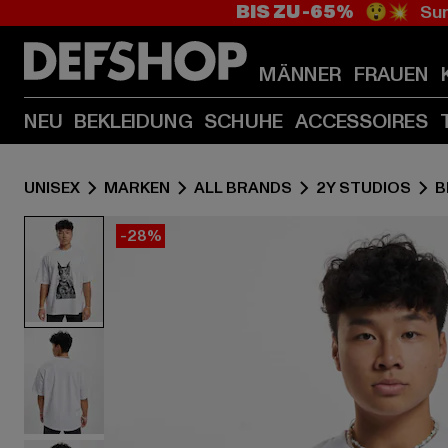
BIS ZU -65%
😲💥 Sum
MÄNNER
FRAUEN
NEU
BEKLEIDUNG
SCHUHE
ACCESSOIRES
UNISEX
MARKEN
ALL BRANDS
2Y STUDIOS
B
-28%