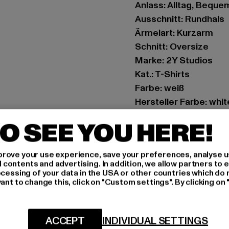
Anlass: Alltag, Bequem,
Ausschnitt: Rundhals
Ärmelart: Kurzarm
Schnitt: Oversize
Marke: 2Y Studios
Kat.: T-Shirts
Farbe: weiß
Hersteller Farbe: whit
Materialzusammense
O SEE YOU HERE!
Art.Nr: TO10028-0022
rove your use experience, save your preferences, analyse u
Hersteller: 2Y Premi
ontents and advertising. In addition, we allow partners to e
Hollefeldstraße 16 | 
ocessing of your data in the USA or other countries which do 
ant to change this, click on "Custom settings". By clicking on 
GRÖSSE 
ACCEPT
INDIVIDUAL SETTINGS
PFLEGEHINWE