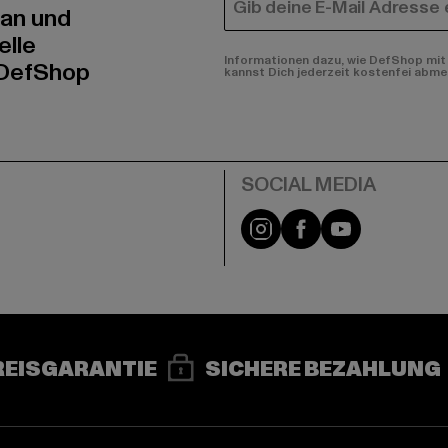
E-MAIL
 an und
elle
Informationen dazu, wie DefShop mit 
 DefShop
kannst Dich jederzeit kostenfei abme
e
Instagram
Facebook
YouTube
REISGARANTIE
SICHERE BEZAHLUNG