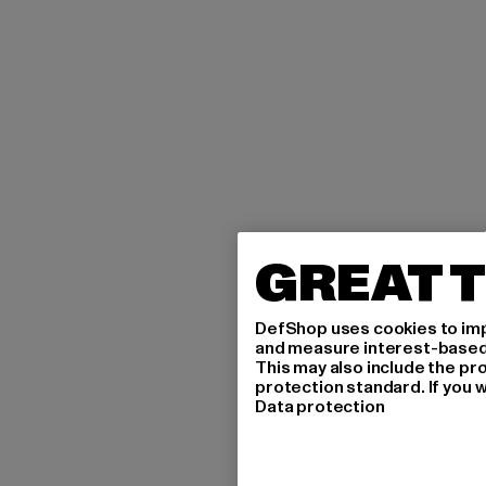
GREAT T
DefShop uses cookies to imp
and measure interest-based c
This may also include the pr
protection standard. If you w
Data protection