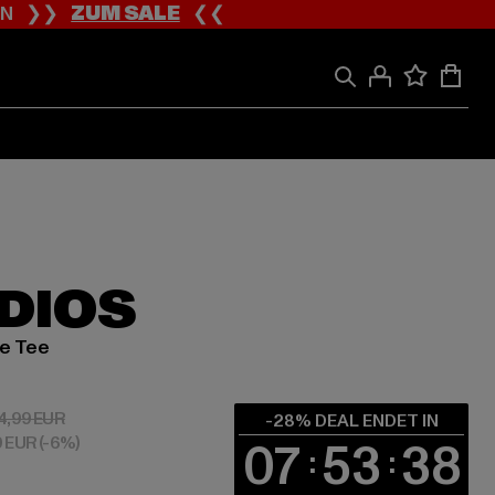
ION ❯❯
ZUM SALE
❮❮
UDIOS
e Tee
 17,99 EUR
Aktionspreis: 24,99 EUR
4,99 EUR
-28% DEAL ENDET IN
9 EUR
(-6%)
07
53
37