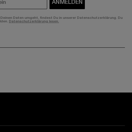
ANMELDEN
Deinen Daten umgeht, findest Du in unserer Datenschutzerklärung. Du
lden.
Datenschutzerklärung lesen.