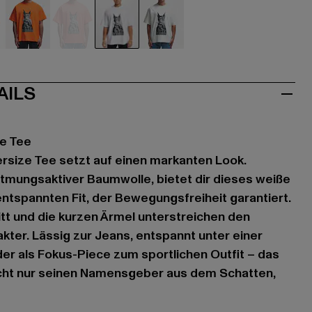
ange
orange
rot
weiß
weiß
AILS
e Tee
size Tee setzt auf einen markanten Look.
 atmungsaktiver Baumwolle, bietet dir dieses weiße
entspannten Fit, der Bewegungsfreiheit garantiert.
t und die kurzen Ärmel unterstreichen den
kter. Lässig zur Jeans, entspannt unter einer
 als Fokus-Piece zum sportlichen Outfit – das
cht nur seinen Namensgeber aus dem Schatten,