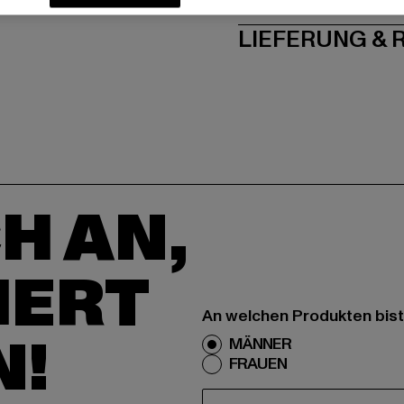
LIEFERUNG &
H AN,
IERT
An welchen Produkten bist
N!
MÄNNER
FRAUEN