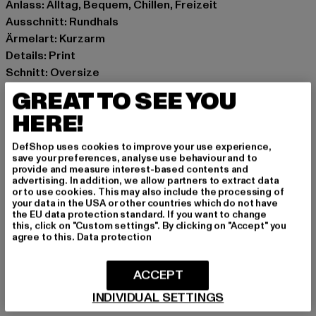
Anlass: Alltag, Bequem, Chillen, Freizeit
Ausschnitt: Rundhals
Ärmelart: Kurzarm
Details: Print
Schnitt: Oversize
Marke: 2Y Studios
GREAT TO SEE YOU
Kat.: T-Shirts
HERE!
Farbe: schwarz
Hersteller Farbe: black
DefShop uses cookies to improve your use experience,
Materialzusammensetzung: 100% Baumwolle
save your preferences, analyse use behaviour and to
provide and measure interest-based contents and
Art.Nr: TO10016-00007
advertising. In addition, we allow partners to extract data
or to use cookies. This may also include the processing of
your data in the USA or other countries which do not have
Hersteller: 2Y Premium GmbH |
info@2y-studios.com
the EU data protection standard. If you want to change
Hollefeldstraße 16 | 48282 Emsdetten | DE
this, click on "Custom settings". By clicking on "Accept" you
agree to this.
Data protection
GRÖSSE & PASSFORM
ACCEPT
INDIVIDUAL SETTINGS
PFLEGEHINWEISE