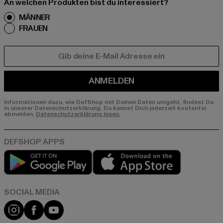
An welchen Produkten bist du interessiert?
MÄNNER
FRAUEN
E-MAIL
ANMELDEN
Informationen dazu, wie DefShop mit Deinen Daten umgeht, findest Du
in unserer Datenschutzerklärung. Du kannst Dich jederzeit kostenfei
abmelden.
Datenschutzerklärung lesen.
Play market
App store
Instagram
Facebook
YouTube