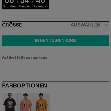
06
54
40
Stunden
Minuten
Sekunden
SIZE
GRÖSSE
AUSWÄHLEN
IN DEN WARENKORB
Artikel fällt normal aus
FARBOPTIONEN