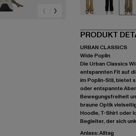
beige
schwarz
br
PRODUKT DET
URBAN CLASSICS
Wide Poplin
Die Urban Classics Wi
entspannten Fit auf d
im Poplin-Stil, bietet 
oder entspannte Abend
Bewegungsfreiheit und
braune Optik vielseit
Hoodie, T-Shirt oder
Begleiter, der sich unk
Anlass: Alltag