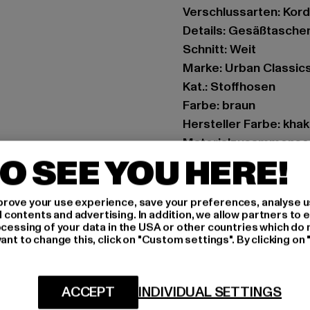
Verschlussarten: Kor
Details: Gesäßtasche
Schnitt: Weit
Marke: Urban Classic
Kat.: Stoffhosen
Farbe: braun
Hersteller Farbe: khak
Materialzusammense
O SEE YOU HERE!
Art.Nr: TB6653-00472
Hersteller: TB Intern
rove your use experience, save your preferences, analyse u
ontents and advertising. In addition, we allow partners to e
Dr.-Robert-Murjahn-S
ocessing of your data in the USA or other countries which do 
ant to change this, click on "Custom settings". By clicking on 
GRÖSSE 
ACCEPT
INDIVIDUAL SETTINGS
PFLEGEHINWE