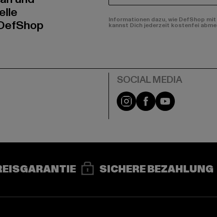
elle
Informationen dazu, wie DefShop mit 
 DefShop
kannst Dich jederzeit kostenfei abme
e
Instagram
Facebook
YouTube
REISGARANTIE
SICHERE BEZAHLUNG