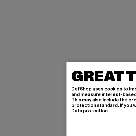
GREAT T
DefShop uses cookies to imp
and measure interest-based c
This may also include the pr
protection standard. If you w
Data protection