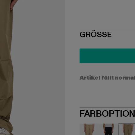
SIZE
GRÖSSE
Artikel fällt norma
FARBOPTIO