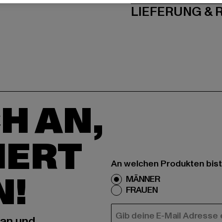
LIEFERUNG &
H AN,
IERT
An welchen Produkten bist
N!
MÄNNER
FRAUEN
E-MAIL
 an und