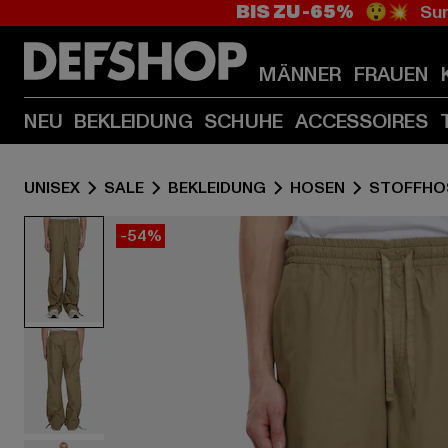
BIS ZU -65%
😲💥 Sum
MÄNNER
FRAUEN
NEU
BEKLEIDUNG
SCHUHE
ACCESSOIRES
UNISEX
SALE
BEKLEIDUNG
HOSEN
STOFFHO
-54%