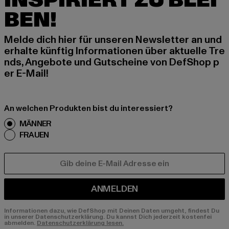
INSPIRIERT ZU BLEI
BEN!
Melde dich hier für unseren Newsletter an und
erhalte künftig Informationen über aktuelle Tre
nds, Angebote und Gutscheine von DefShop p
er E-Mail!
An welchen Produkten bist du interessiert?
MÄNNER
FRAUEN
E-MAIL
ANMELDEN
Informationen dazu, wie DefShop mit Deinen Daten umgeht, findest Du
in unserer Datenschutzerklärung. Du kannst Dich jederzeit kostenfei
abmelden.
Datenschutzerklärung lesen.