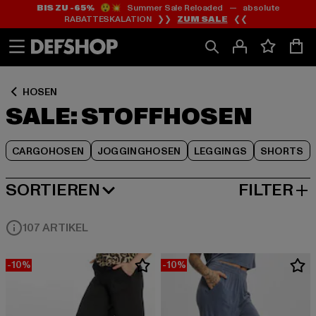
BIS ZU -65%
😲💥 Summer Sale Reloaded — absolute
Zum
Zum
Zum
RABATTESKALATION ❯❯
ZUM SALE
❮❮
Inhalt
Fußzeile
Produktraster
springen
springen
springen
HOSEN
SALE: STOFFHOSEN
CARGOHOSEN
JOGGINGHOSEN
LEGGINGS
SHORTS
SORTIEREN
FILTER
BELIEBTESTE
107 ARTIKEL
-10%
-10%