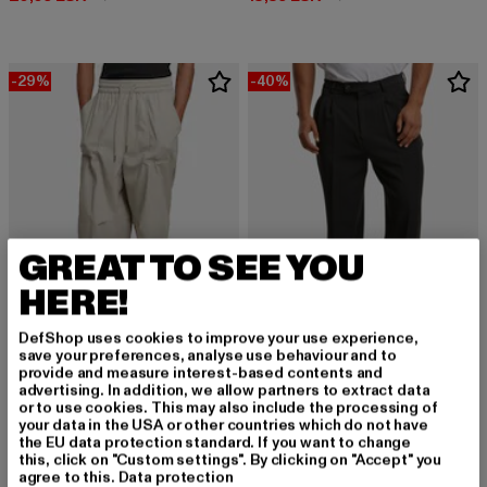
-29%
-40%
GREAT TO SEE YOU
HERE!
DefShop uses cookies to improve your use experience,
save your preferences, analyse use behaviour and to
provide and measure interest-based contents and
URBAN CLASSICS
URBAN CLASSICS
advertising. In addition, we allow partners to extract data
Urban Classics Loose Fit Pants With Darts
Double Pleated Dressed
or to use cookies. This may also include the processing of
your data in the USA or other countries which do not have
Derzeitiger Preis: 39,04 EUR
Aktionspreis: 54,99 EUR
39,04 EUR
54,99 EUR
Derzeitiger Preis: 35,99 EUR
Aktionspreis:
35,99 EUR
59,99 EUR
the EU data protection standard. If you want to change
this, click on "Custom settings". By clicking on "Accept" you
agree to this.
Data protection