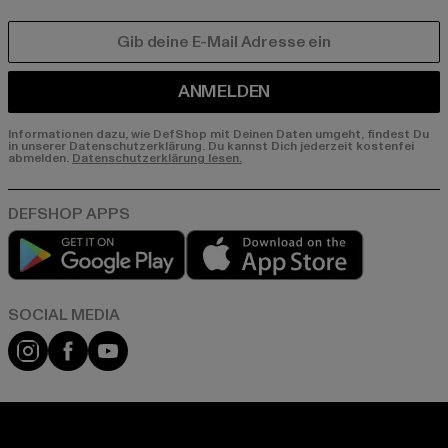
E-MAIL
ANMELDEN
Informationen dazu, wie DefShop mit Deinen Daten umgeht, findest Du
in unserer Datenschutzerklärung. Du kannst Dich jederzeit kostenfei
abmelden.
Datenschutzerklärung lesen.
Play market
App store
Instagram
Facebook
YouTube