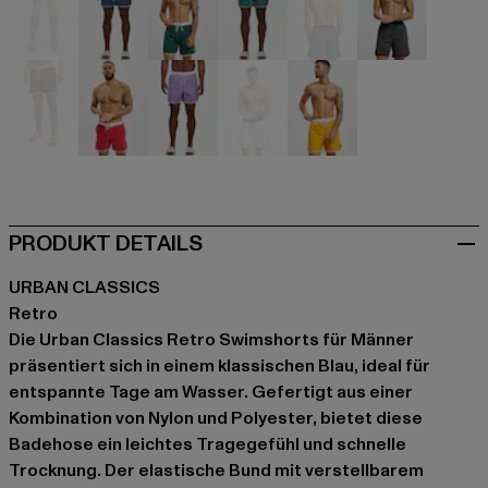
blau
blau
grün
grün
grau
grau
rot
rot
violet
weiß
gelb
PRODUKT DETAILS
URBAN CLASSICS
Retro
Die Urban Classics Retro Swimshorts für Männer
präsentiert sich in einem klassischen Blau, ideal für
entspannte Tage am Wasser. Gefertigt aus einer
Kombination von Nylon und Polyester, bietet diese
Badehose ein leichtes Tragegefühl und schnelle
Trocknung. Der elastische Bund mit verstellbarem