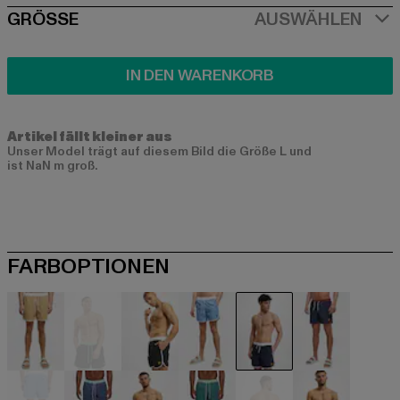
SIZE
GRÖSSE
AUSWÄHLEN
IN DEN WARENKORB
Artikel fällt kleiner aus
Unser Model trägt auf diesem Bild die Größe L und
ist NaN m groß.
FARBOPTIONEN
beige
schwarz
schwarz
blau
blau
blau