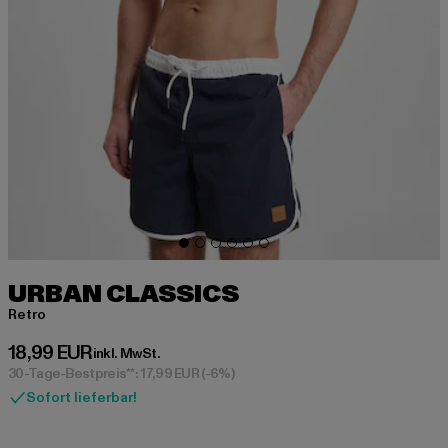
URBAN CLASSICS
Retro
Derzeitiger Preis: 18,99 EUR
18,99 EUR
inkl. MwSt.
30-Tage-Bestpreis**: 17,99 EUR
(-6%)
Sofort lieferbar!