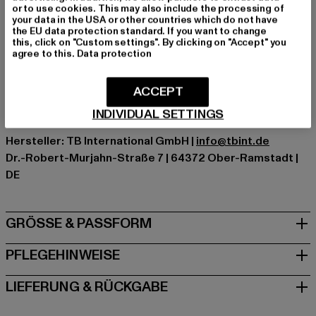
Schnitt: Normal
or to use cookies. This may also include the processing of
your data in the USA or other countries which do not have
Marke: Urban Classics
the EU data protection standard. If you want to change
Kat.: Beachwear - Bottoms
this, click on "Custom settings". By clicking on "Accept" you
agree to this.
Data protection
Farbe: blau
Hersteller Farbe: navy/white
Materialzusammensetzung: 100% Nylon, 100% Polyester
ACCEPT
Art.Nr: TB2050-01200
INDIVIDUAL SETTINGS
Hersteller: TB International GmbH |
info@tbint.de
Dr.-Robert-Murjahn-Straße 7 | 64372 Ober-Ramstadt |
DE
GRÖSSE & PASSFORM
PFLEGEHINWEISE
LIEFERUNG & RÜCKGABE