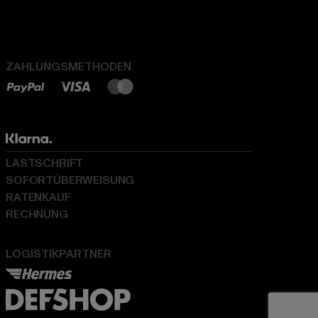
ZAHLUNGSMETHODEN
LASTSCHRIFT
SOFORTÜBERWEISUNG
RATENKAUF
RECHNUNG
LOGISTIKPARTNER