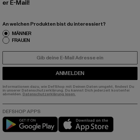
er E-Mail!
An welchen Produkten bist du interessiert?
MÄNNER
FRAUEN
E-MAIL
ANMELDEN
Informationen dazu, wie DefShop mit Deinen Daten umgeht, findest Du
in unserer Datenschutzerklärung. Du kannst Dich jederzeit kostenfei
abmelden.
Datenschutzerklärung lesen.
Play market
App store