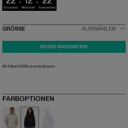
22
12
22
Stunden
Minuten
Sekunden
SIZE
GRÖSSE
AUSWÄHLEN
IN DEN WARENKORB
Artikel fällt normal aus
FARBOPTIONEN