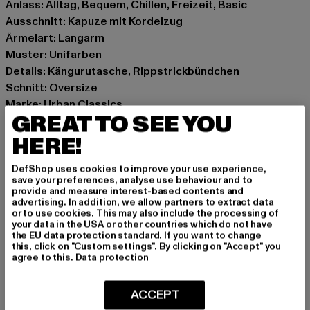
Anlass: Alltag, Bequem, Chillen, Freizeit, Basic
Ausschnitt: Kapuze mit Kordelzug
Ärmelart: Langarm
Muster: Unifarben
Details: Kängurutasche, Rippstrickbündchen
Schnitt: Oversize
Marke: Urban Classics
GREAT TO SEE YOU
Kat.: Hoodies
Farbe: schwarz
HERE!
Hersteller Farbe: black
DefShop uses cookies to improve your use experience,
Materialzusammensetzung: 80% Baumwolle, 20%
save your preferences, analyse use behaviour and to
Polyester
provide and measure interest-based contents and
advertising. In addition, we allow partners to extract data
Art.Nr: TB6134-00007
or to use cookies. This may also include the processing of
your data in the USA or other countries which do not have
the EU data protection standard. If you want to change
Hersteller: TB International GmbH |
info@tbint.de
this, click on "Custom settings". By clicking on "Accept" you
Dr.-Robert-Murjahn-Straße 7 | 64372 Ober-Ramstadt |
agree to this.
Data protection
DE
ACCEPT