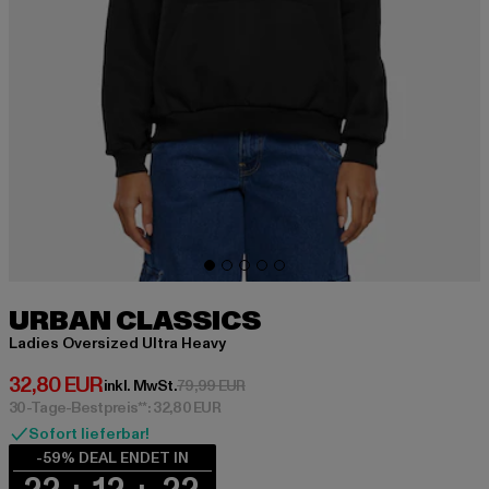
URBAN CLASSICS
Ladies Oversized Ultra Heavy
Derzeitiger Preis: 32,80 EUR
32,80 EUR
Aktionspreis: 79,99 EUR
inkl. MwSt.
79,99 EUR
30-Tage-Bestpreis**: 32,80 EUR
Sofort lieferbar!
-59% DEAL ENDET IN