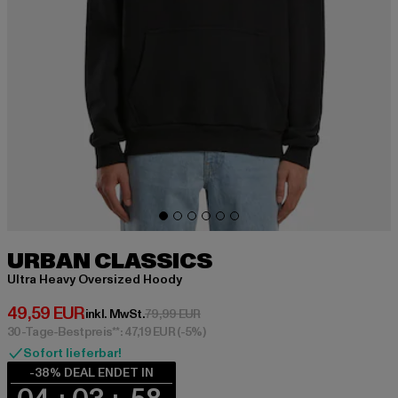
URBAN CLASSICS
Ultra Heavy Oversized Hoody
Derzeitiger Preis: 49,59 EUR
49,59 EUR
Aktionspreis: 79,99 EUR
inkl. MwSt.
79,99 EUR
30-Tage-Bestpreis**: 47,19 EUR
(-5%)
Sofort lieferbar!
-38% DEAL ENDET IN