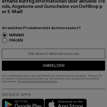
erhalte künftig Informationen über aktuelle Tre
nds, Angebote und Gutscheine von DefShop p
er E-Mail!
An welchen Produkten bist du interessiert?
MÄNNER
FRAUEN
E-MAIL
ANMELDEN
Informationen dazu, wie DefShop mit Deinen Daten umgeht, findest Du
in unserer Datenschutzerklärung. Du kannst Dich jederzeit kostenfei
abmelden.
Datenschutzerklärung lesen.
Play market
App store