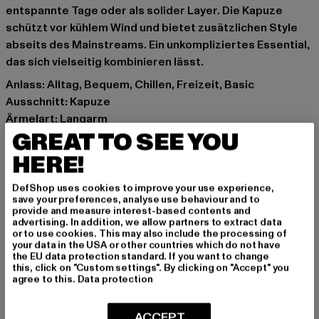
entspannte Tage oder als solider Layer. Die Kapuze
schützt vor kühlem Wind und bietet zusätzlichen Style
abseits des Mainstreams. Ein unkompliziertes Essential,
das sich vielseitig kombinieren lässt.
Anlass: Alltag, Bequem, Chillen, Freizeit, Basic
Ausschnitt: Kapuze
Ärmelart: Langarm
GREAT TO SEE YOU
Schnitt: Oversize
Marke: Urban Classics
HERE!
Kat.: Hoodies
Farbe: schwarz
DefShop uses cookies to improve your use experience,
save your preferences, analyse use behaviour and to
Hersteller Farbe: black
provide and measure interest-based contents and
Materialzusammensetzung: 100% Baumwolle
advertising. In addition, we allow partners to extract data
or to use cookies. This may also include the processing of
Art.Nr: TB7270-00007
your data in the USA or other countries which do not have
the EU data protection standard. If you want to change
this, click on "Custom settings". By clicking on "Accept" you
Hersteller: TB International GmbH |
info@tbint.de
agree to this.
Data protection
Dr.-Robert-Murjahn-Straße 7 | 64372 Ober-Ramstadt |
DE
ACCEPT