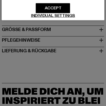
Hersteller: TB International GmbH |
info@tbint.de
Dr.-Robert-Murjahn-Straße 7 | 64372 Ober-Ramstadt |
ACCEPT
DE
INDIVIDUAL SETTINGS
GRÖSSE & PASSFORM
PFLEGEHINWEISE
LIEFERUNG & RÜCKGABE
MELDE DICH AN, UM
INSPIRIERT ZU BLEI