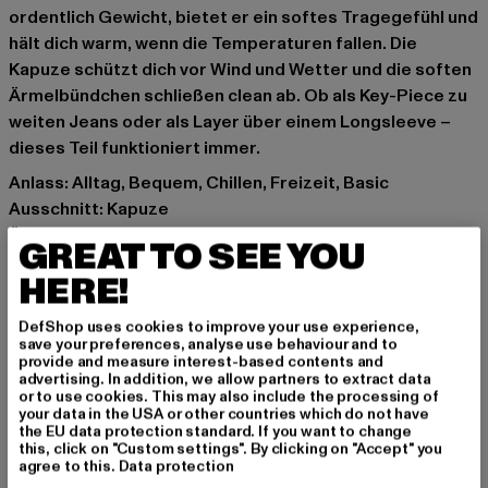
ordentlich Gewicht, bietet er ein softes Tragegefühl und
hält dich warm, wenn die Temperaturen fallen. Die
Kapuze schützt dich vor Wind und Wetter und die soften
Ärmelbündchen schließen clean ab. Ob als Key-Piece zu
weiten Jeans oder als Layer über einem Longsleeve –
dieses Teil funktioniert immer.
Anlass: Alltag, Bequem, Chillen, Freizeit, Basic
Ausschnitt: Kapuze
Ärmelart: Langarm
GREAT TO SEE YOU
Details: Kängurutasche, Rippstrickbündchen
HERE!
Schnitt: Oversize
Marke: Urban Classics
DefShop uses cookies to improve your use experience,
Kat.: Hoodies
save your preferences, analyse use behaviour and to
provide and measure interest-based contents and
Farbe: pink
advertising. In addition, we allow partners to extract data
Hersteller Farbe: hibiskuspink
or to use cookies. This may also include the processing of
your data in the USA or other countries which do not have
Materialzusammensetzung: 100% Baumwolle
the EU data protection standard. If you want to change
Art.Nr: TB7270-06989
this, click on "Custom settings". By clicking on "Accept" you
agree to this.
Data protection