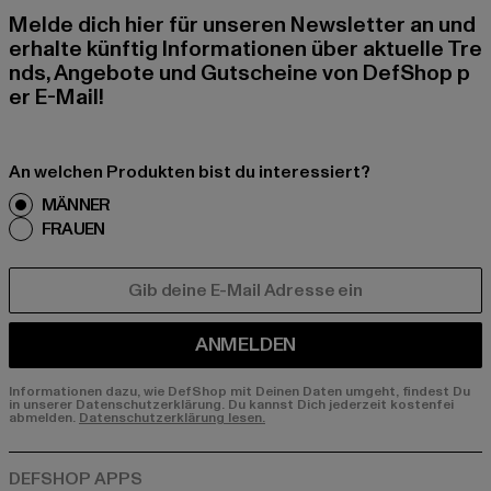
Melde dich hier für unseren Newsletter an und
erhalte künftig Informationen über aktuelle Tre
nds, Angebote und Gutscheine von DefShop p
er E-Mail!
An welchen Produkten bist du interessiert?
MÄNNER
FRAUEN
E-MAIL
ANMELDEN
Informationen dazu, wie DefShop mit Deinen Daten umgeht, findest Du
in unserer Datenschutzerklärung. Du kannst Dich jederzeit kostenfei
abmelden.
Datenschutzerklärung lesen.