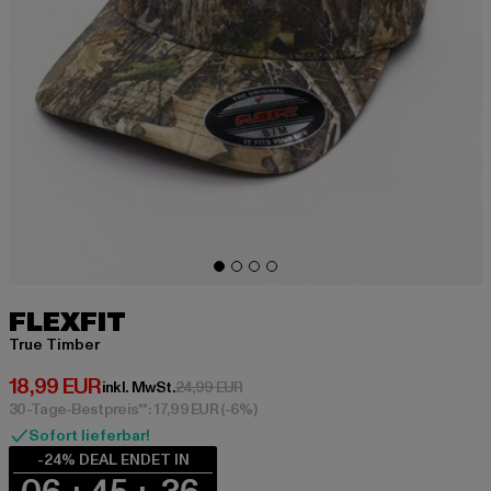
FLEXFIT
True Timber
Derzeitiger Preis: 18,99 EUR
18,99 EUR
Aktionspreis: 24,99 EUR
inkl. MwSt.
24,99 EUR
30-Tage-Bestpreis**: 17,99 EUR
(-6%)
Sofort lieferbar!
-24% DEAL ENDET IN