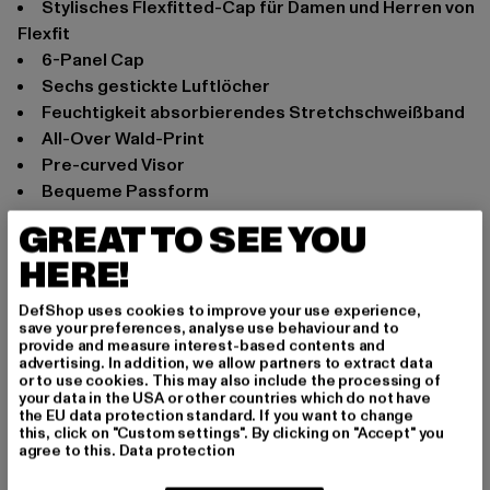
stylisches Flexfitted-Cap für Damen und Herren von
Flexfit
6-Panel Cap
sechs gestickte Luftlöcher
Feuchtigkeit absorbierendes Stretchschweißband
All-Over Wald-Print
pre-curved Visor
bequeme Passform
Anlass: Alltag, Freizeit
GREAT TO SEE YOU
Marke: Flexfit
HERE!
Kat.: Flexfitted Caps
Farbe: camouflage
DefShop uses cookies to improve your use experience,
save your preferences, analyse use behaviour and to
Hersteller Farbe: kanati camo pattern
provide and measure interest-based contents and
Materialzusammensetzung: 96% Baumwolle, 4%
advertising. In addition, we allow partners to extract data
or to use cookies. This may also include the processing of
Elasthan
your data in the USA or other countries which do not have
Art.Nr: 6988-01184
the EU data protection standard. If you want to change
this, click on "Custom settings". By clicking on "Accept" you
agree to this.
Data protection
Hersteller: TB International GmbH |
info@tbint.de
Dr.-Robert-Murjahn-Straße 7 | 64372 Ober-Ramstadt |