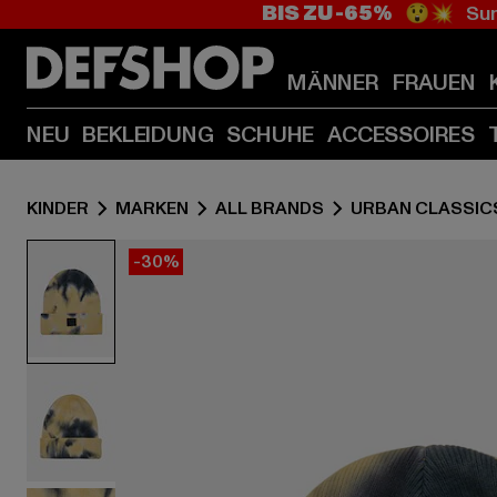
BIS ZU -65%
😲💥 Sum
MÄNNER
FRAUEN
NEU
BEKLEIDUNG
SCHUHE
ACCESSOIRES
KINDER
MARKEN
ALL BRANDS
URBAN CLASSIC
-30%