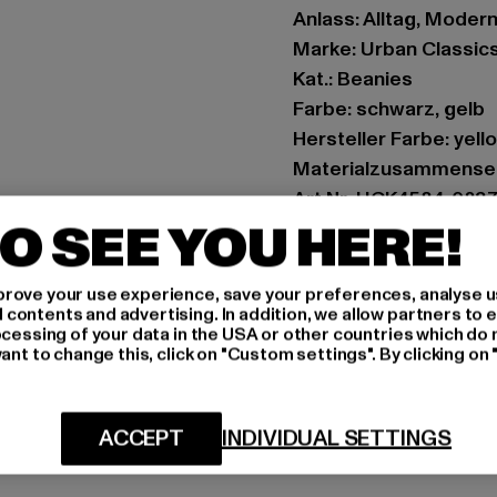
Anlass: Alltag, Modern,
Marke: Urban Classic
Kat.: Beanies
Farbe: schwarz, gelb
Hersteller Farbe: yell
Materialzusammense
Art.Nr: UCK4584-023
O SEE YOU HERE!
Hersteller: TB Intern
Dr.-Robert-Murjahn-S
rove your use experience, save your preferences, analyse u
ontents and advertising. In addition, we allow partners to e
ocessing of your data in the USA or other countries which do 
ant to change this, click on "Custom settings". By clicking on 
GRÖSSE 
PFLEGEHINWE
ACCEPT
INDIVIDUAL SETTINGS
LIEFERUNG &