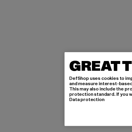
GREAT T
DefShop uses cookies to imp
and measure interest-based c
This may also include the pr
protection standard. If you w
Data protection