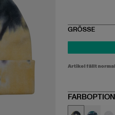
SIZE
GRÖSSE
Artikel fällt norma
FARBOPTIO