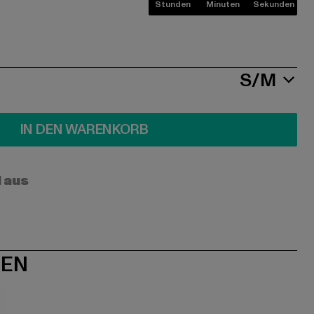
Stunden
Minuten
Sekunden
S/M
IN DEN WARENKORB
l aus
NEN