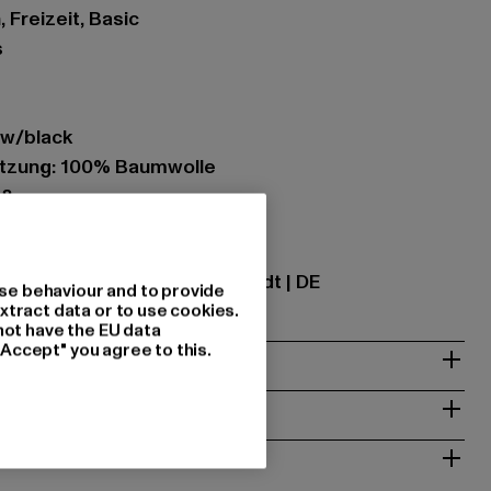
 Freizeit, Basic
s
ow/black
tzung: 100% Baumwolle
78
ational GmbH |
info@tbint.de
traße 7 | 64372 Ober-Ramstadt | DE
se behaviour and to provide
xtract data or to use cookies.
not have the EU data
"Accept" you agree to this.
& PASSFORM
ISE
 RÜCKGABE