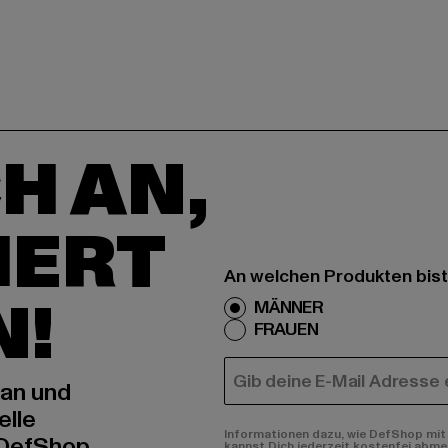
H AN,
IERT
An welchen Produkten bist
N!
MÄNNER
FRAUEN
E-MAIL
 an und
elle
Informationen dazu, wie DefShop mit 
 DefShop
kannst Dich jederzeit kostenfei abme