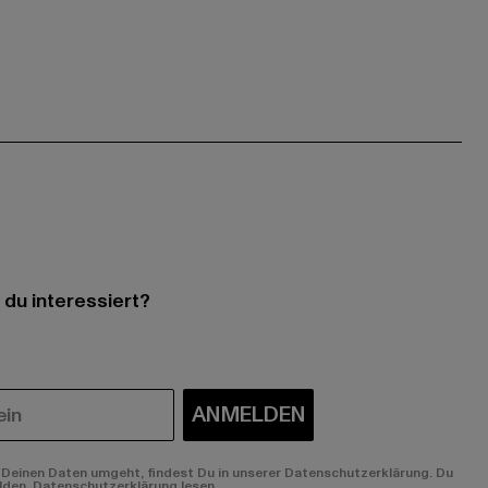
 du interessiert?
ANMELDEN
Deinen Daten umgeht, findest Du in unserer Datenschutzerklärung. Du
lden.
Datenschutzerklärung lesen.