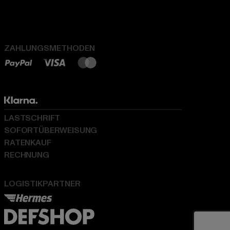
ZAHLUNGSMETHODEN
LASTSCHRIFT
SOFORTÜBERWEISUNG
RATENKAUF
RECHNUNG
LOGISTIKPARTNER