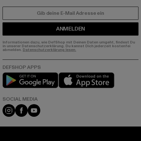
E-MAIL
ANMELDEN
Informationen dazu, wie DefShop mit Deinen Daten umgeht, findest Du
in unserer Datenschutzerklärung. Du kannst Dich jederzeit kostenfei
abmelden.
Datenschutzerklärung lesen.
Play market
App store
Instagram
Facebook
YouTube