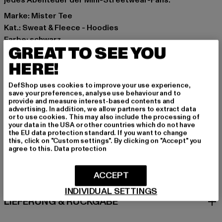
jedes Abenteuer der Mini-Streetwear-Fans.
Marke: Mister Tee
Kat.: Sweat & Fleece - Hoodies
Farbe: schwarz
GREAT TO SEE YOU
Hersteller Farbe: black
Materialzusammensetzung: 100% Baumwolle
HERE!
Art.Nr: MTK398-00007
DefShop uses cookies to improve your use experience,
save your preferences, analyse use behaviour and to
Hersteller: TB International GmbH |
info@tbint.de
provide and measure interest-based contents and
advertising. In addition, we allow partners to extract data
Dr.-Robert-Murjahn-Straße 7 | 64372 Ober-Ramstadt |
or to use cookies. This may also include the processing of
DE
your data in the USA or other countries which do not have
the EU data protection standard. If you want to change
this, click on "Custom settings". By clicking on "Accept" you
agree to this.
Data protection
GRÖSSE & PASSFORM
ACCEPT
PFLEGEHINWEISE
INDIVIDUAL SETTINGS
LIEFERUNG & RÜCKGABE