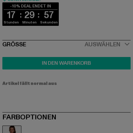
-10% DEAL ENDET IN
17
29
56
Stunden
Minuten
Sekunden
SIZE
GRÖSSE
AUSWÄHLEN
IN DEN WARENKORB
Artikel fällt normal aus
FARBOPTIONEN