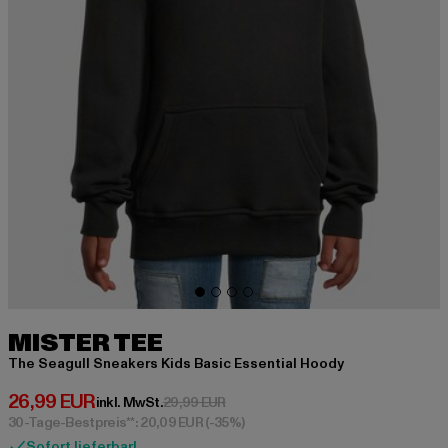
MISTER TEE
The Seagull Sneakers Kids Basic Essential Hoody
Derzeitiger Preis: 26,99 EUR
26,99 EUR
Aktionspreis: 29,99 EUR
inkl. MwSt.
29,99 EUR
30-Tage-Bestpreis**: 20,09 EUR
(-35%)
Sofort lieferbar!