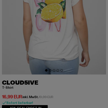
CLOUD5IVE
T-Shirt
Derzeitiger Preis: 16,99 EUR
16,99 EUR
Aktionspreis: 19,99 EUR
inkl. MwSt.
19,99 EUR
Sofort lieferbar!