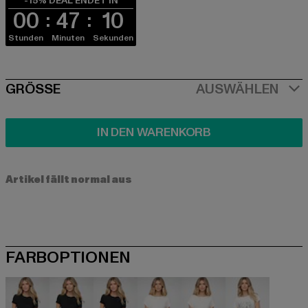
-15% DEAL ENDET IN
00
47
10
Stunden
Minuten
Sekunden
SIZE
GRÖSSE
AUSWÄHLEN
IN DEN WARENKORB
Artikel fällt normal aus
FARBOPTIONEN