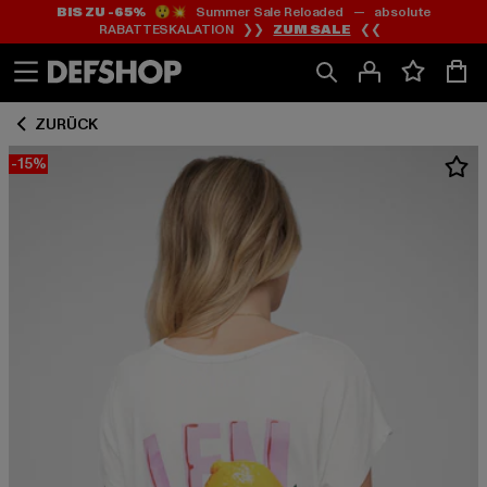
BIS ZU -65%
😲💥 Summer Sale Reloaded — absolute
Zum
Zum
RABATTESKALATION ❯❯
ZUM SALE
❮❮
Inhalt
Fußzeile
springen
springen
ZURÜCK
-15%