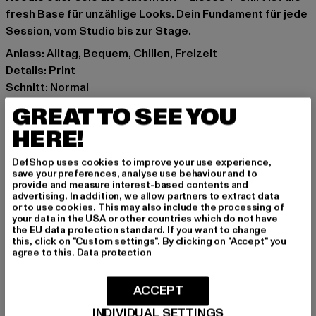
fresh Base für unzählige Looks. Dein Fundament für jede
Session, vom Studio bis zur Stage.
Anlass: Alltag, Bequem, Chillen, Freizeit
Details: Print
Schnitt: Normal
Marke: Cloud5ive
GREAT TO SEE YOU
Kat.: T-Shirts
HERE!
Farbe: weiß
Hersteller Farbe: white/yellow
DefShop uses cookies to improve your use experience,
Materialzusammensetzung: 95% Viskose, 5% Elasthan
save your preferences, analyse use behaviour and to
provide and measure interest-based contents and
Art.Nr: CL2945-02694
advertising. In addition, we allow partners to extract data
or to use cookies. This may also include the processing of
your data in the USA or other countries which do not have
Hersteller: Styleboom Textilhandels GmbH & Co. KG |
the EU data protection standard. If you want to change
info@77onlineshop.eu
this, click on "Custom settings". By clicking on "Accept" you
agree to this.
Data protection
Am Kapellhof 22 | 47608 Geldern | DE
ACCEPT
GRÖSSE & PASSFORM
INDIVIDUAL SETTINGS