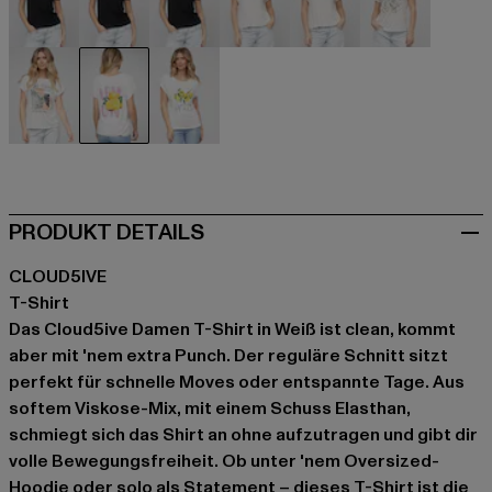
schwarz
schwarz
schwarz
weiß
weiß
weiß
weiß
weiß
weiß
PRODUKT DETAILS
CLOUD5IVE
T-Shirt
Das Cloud5ive Damen T-Shirt in Weiß ist clean, kommt
aber mit 'nem extra Punch. Der reguläre Schnitt sitzt
perfekt für schnelle Moves oder entspannte Tage. Aus
softem Viskose-Mix, mit einem Schuss Elasthan,
schmiegt sich das Shirt an ohne aufzutragen und gibt dir
volle Bewegungsfreiheit. Ob unter 'nem Oversized-
Hoodie oder solo als Statement – dieses T-Shirt ist die