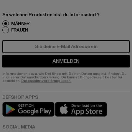
An welchen Produkten bist du interessiert?
MÄNNER
FRAUEN
E-MAIL
ANMELDEN
Informationen dazu, wie DefShop mit Deinen Daten umgeht, findest Du
in unserer Datenschutzerklärung. Du kannst Dich jederzeit kostenfei
abmelden.
Datenschutzerklärung lesen.
Play market
App store