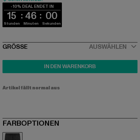
-10% DEAL ENDET IN
15
46
00
Stunden
Minuten
Sekunden
SIZE
GRÖSSE
AUSWÄHLEN
IN DEN WARENKORB
Artikel fällt normal aus
FARBOPTIONEN