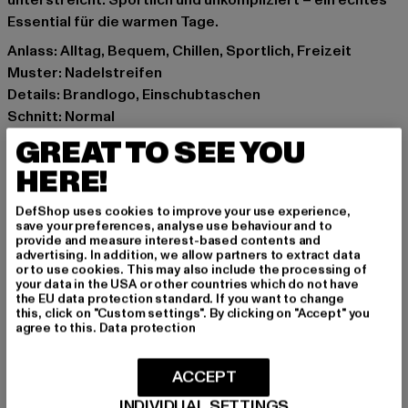
unterstreicht. Sportlich und unkompliziert – ein echtes
Essential für die warmen Tage.
Anlass: Alltag, Bequem, Chillen, Sportlich, Freizeit
Muster: Nadelstreifen
Details: Brandlogo, Einschubtaschen
Schnitt: Normal
Marke: Karl Kani
GREAT TO SEE YOU
Kat.: Mesh Shorts
HERE!
Farbe: schwarz
Hersteller Farbe: black
DefShop uses cookies to improve your use experience,
Materialzusammensetzung: 100% Polyester
save your preferences, analyse use behaviour and to
provide and measure interest-based contents and
Art.Nr: PD00005668-00007
advertising. In addition, we allow partners to extract data
or to use cookies. This may also include the processing of
your data in the USA or other countries which do not have
Hersteller: Urban Styles Agency GmbH & Co. KG |
the EU data protection standard. If you want to change
agentur@urbanstylesagency.com
this, click on "Custom settings". By clicking on "Accept" you
agree to this.
Data protection
Schanzenstraße 41 | 51063 Köln | DE
ACCEPT
GRÖSSE & PASSFORM
INDIVIDUAL SETTINGS