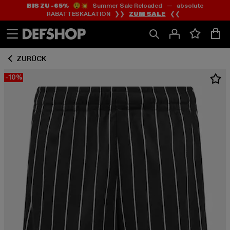
BIS ZU -65%
😲💥 Summer Sale Reloaded — absolute
Zum
Zum
RABATTESKALATION ❯❯
ZUM SALE
❮❮
Inhalt
Fußzeile
springen
springen
ZURÜCK
-10%