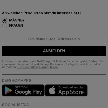
An welchen Produkten bist du interessiert?
MÄNNER
FRAUEN
E-MAIL
ANMELDEN
Informationen dazu, wie DefShop mit Deinen Daten umgeht, findest Du
in unserer Datenschutzerklärung. Du kannst Dich jederzeit kostenfei
abmelden.
Datenschutzerklärung lesen.
Play market
App store