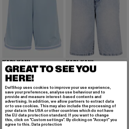
KARL KANI
KARL KANI
GREAT TO SEE YOU
Small Signature Mesh
Kani Patches
Derzeitiger Preis: 18,99 EUR
Aktionspreis: 24,99 EUR
Derzeitiger Preis: 20,00 EUR
Aktionspreis:
18,99 EUR
24,99 EUR
20,00 EUR
39,99 EUR
HERE!
DefShop uses cookies to improve your use experience,
save your preferences, analyse use behaviour and to
provide and measure interest-based contents and
advertising. In addition, we allow partners to extract data
or to use cookies. This may also include the processing of
MELDE DICH AN, UM
your data in the USA or other countries which do not have
the EU data protection standard. If you want to change
this, click on "Custom settings". By clicking on "Accept" you
INSPIRIERT ZU BLEI
agree to this.
Data protection