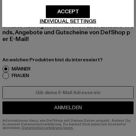
BEN!
ACCEPT
Melde dich hier für unseren Newsletter an und
INDIVIDUAL SETTINGS
erhalte künftig Informationen über aktuelle Tre
nds, Angebote und Gutscheine von DefShop p
er E-Mail!
An welchen Produkten bist du interessiert?
MÄNNER
FRAUEN
E-MAIL
ANMELDEN
Informationen dazu, wie DefShop mit Deinen Daten umgeht, findest Du
in unserer Datenschutzerklärung. Du kannst Dich jederzeit kostenfei
abmelden.
Datenschutzerklärung lesen.