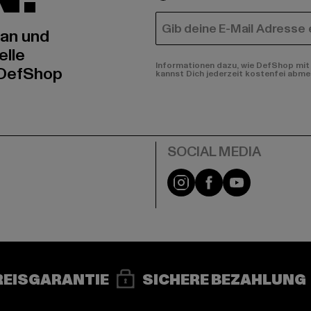
E-MAIL
 an und
elle
Informationen dazu, wie DefShop mit 
 DefShop
kannst Dich jederzeit kostenfei abme
e
Instagram
Facebook
YouTube
REISGARANTIE
SICHERE BEZAHLUNG