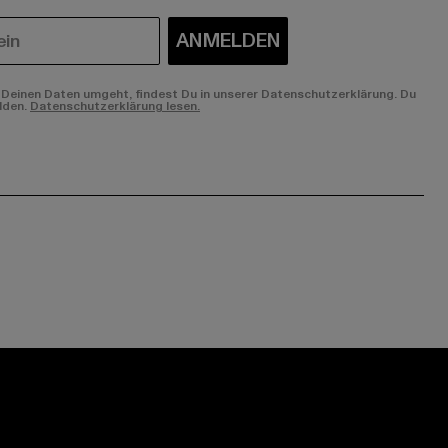
ANMELDEN
Deinen Daten umgeht, findest Du in unserer Datenschutzerklärung. Du
lden.
Datenschutzerklärung lesen.