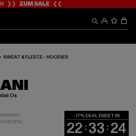
ION ❯❯
ZUM SALE
❮❮
SWEAT & FLEECE - HOODIES
KANI
tial Os
 49,79 EUR
Aktionspreis: 59,99 EUR
59,99 EUR
-17% DEAL ENDET IN
99 EUR
(2%)
22
33
23