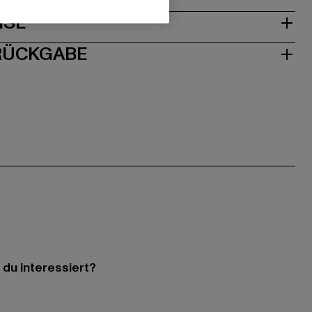
ISE
 RÜCKGABE
 du interessiert?