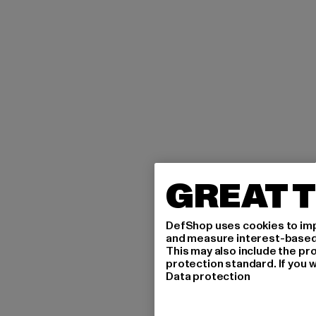
GREAT T
DefShop uses cookies to imp
and measure interest-based c
This may also include the pr
protection standard. If you w
Data protection