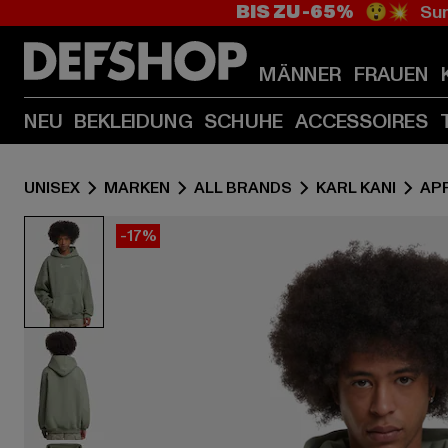
BIS ZU -65%
😲💥 Sum
MÄNNER
FRAUEN
NEU
BEKLEIDUNG
SCHUHE
ACCESSOIRES
UNISEX
MARKEN
ALL BRANDS
KARL KANI
AP
-17%