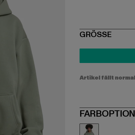
SIZE
GRÖSSE
Artikel fällt norma
FARBOPTIO