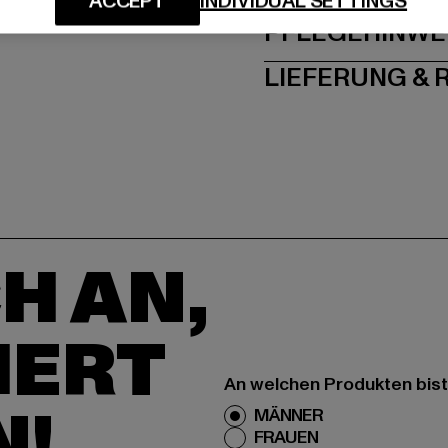
ACCEPT
INDIVIDUAL SETTINGS
PFLEGEHINWE
LIEFERUNG &
H AN,
IERT
An welchen Produkten bist
N!
MÄNNER
FRAUEN