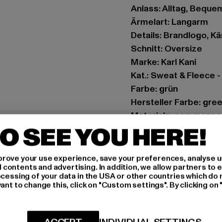
Anlass: Alltag, Bequem,
Ärmelart: Langarm
Details: Brandlogo, K
Schnitt: Oversize
Marke: Karl Kani
Kat.: Sweat & Fleece 
Farbe: grün
Hersteller Farbe: gre
Materialzusammenset
O SEE YOU HERE!
Art.Nr: PD00005863-
Hersteller: Urban Sty
rove your use experience, save your preferences, analyse u
ontents and advertising. In addition, we allow partners to e
agentur@urbanstyle
ocessing of your data in the USA or other countries which do 
Schanzenstraße 41 | 5
ant to change this, click on "Custom settings". By clicking on 
GRÖSSE 