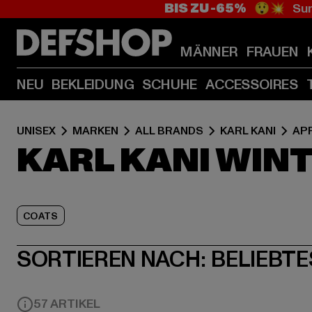
BIS ZU -65%
😲💥 Sum
MÄNNER
FRAUEN
NEU
BEKLEIDUNG
SCHUHE
ACCESSOIRES
UNISEX
MARKEN
ALL BRANDS
KARL KANI
AP
KARL KANI WIN
COATS
SORTIEREN NACH:
BELIEBTE
57 ARTIKEL