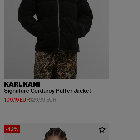
KARL KANI
Signature Corduroy Puffer Jacket
Derzeitiger Preis: 109,19 EUR
Aktionspreis: 129,99 EUR
109,19 EUR
129,99 EUR
-42%