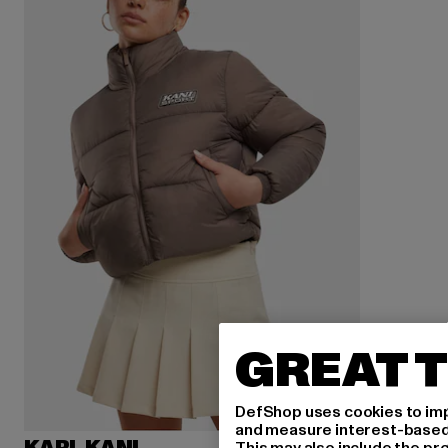
GREAT T
DefShop uses cookies to imp
and measure interest-based c
This may also include the pr