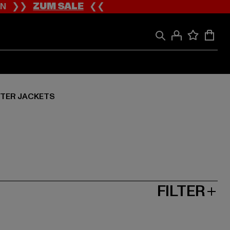
ION ❯❯
ZUM SALE
❮❮
TER JACKETS
FILTER