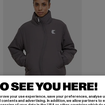
O SEE YOU HERE!
KARL KANI
rove your use experience, save your preferences, analyse u
OG Wavy
ontents and advertising. In addition, we allow partners to e
ocessing of your data in the USA or other countries which do 