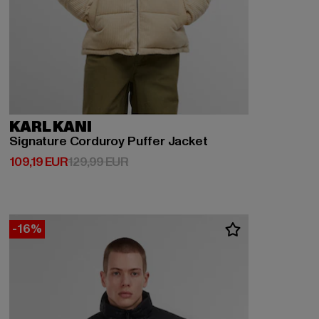
KARL KANI
Signature Corduroy Puffer Jacket
Derzeitiger Preis: 109,19 EUR
Aktionspreis: 129,99 EUR
109,19 EUR
129,99 EUR
-16%