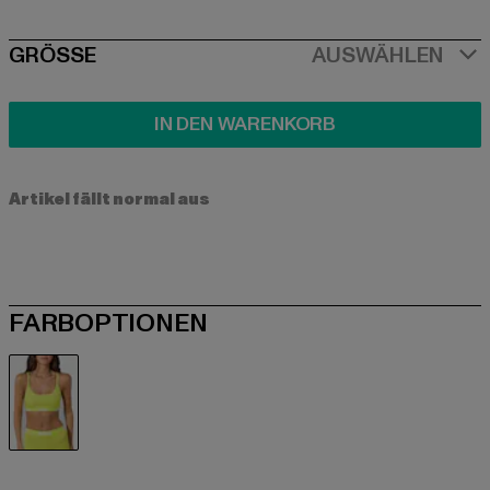
SIZE
GRÖSSE
AUSWÄHLEN
IN DEN WARENKORB
Artikel fällt normal aus
FARBOPTIONEN
neongrün