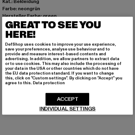
Kat.: Bekleidung
Farbe: neongrün
Hersteller Farbe: green
GREAT TO SEE YOU
Materialzusammensetzung: 95% Baumwolle, 5%
Elasthan
HERE!
Art.Nr: 2264T1021-00110
DefShop uses cookies to improve your use experience,
save your preferences, analyse use behaviour and to
Hersteller: Chusaja GmbH |
support@psdunderwear.com
provide and measure interest-based contents and
advertising. In addition, we allow partners to extract data
Gabriel von Seidl Straße 31D | 82031 Grünwald | DE
or to use cookies. This may also include the processing of
your data in the USA or other countries which do not have
the EU data protection standard. If you want to change
this, click on "Custom settings". By clicking on "Accept" you
GRÖSSE & PASSFORM
agree to this.
Data protection
PFLEGEHINWEISE
ACCEPT
LIEFERUNG & RÜCKGABE
INDIVIDUAL SETTINGS