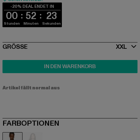
-20% DEAL ENDET IN
00
52
23
Stunden
Minuten
Sekunden
SIZE
GRÖSSE
XXL
IN DEN WARENKORB
Artikel fällt normal aus
FARBOPTIONEN