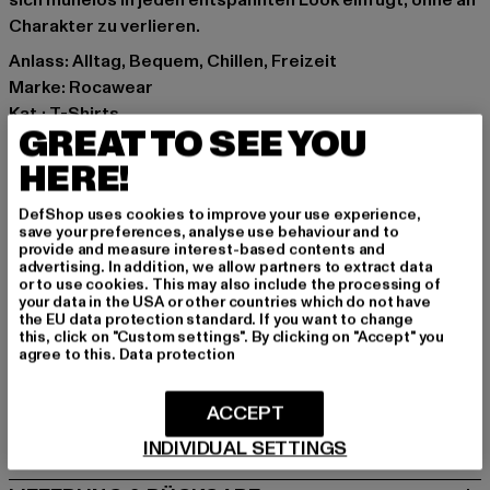
sich mühelos in jeden entspannten Look einfügt, ohne an
Charakter zu verlieren.
Anlass: Alltag, Bequem, Chillen, Freizeit
Marke: Rocawear
Kat.: T-Shirts
GREAT TO SEE YOU
Farbe: beige
Hersteller Farbe: beige
HERE!
Materialzusammensetzung: 100% Baumwolle
DefShop uses cookies to improve your use experience,
Art.Nr: RWLTS005-00003
save your preferences, analyse use behaviour and to
provide and measure interest-based contents and
advertising. In addition, we allow partners to extract data
Hersteller: TB International GmbH |
info@tbint.de
or to use cookies. This may also include the processing of
Dr.-Robert-Murjahn-Straße 7 | 64372 Ober-Ramstadt |
your data in the USA or other countries which do not have
the EU data protection standard. If you want to change
DE
this, click on "Custom settings". By clicking on "Accept" you
agree to this.
Data protection
GRÖSSE & PASSFORM
ACCEPT
PFLEGEHINWEISE
INDIVIDUAL SETTINGS