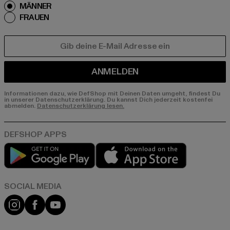
MÄNNER
FRAUEN
E-MAIL
ANMELDEN
Informationen dazu, wie DefShop mit Deinen Daten umgeht, findest Du
in unserer Datenschutzerklärung. Du kannst Dich jederzeit kostenfei
abmelden.
Datenschutzerklärung lesen.
Play market
App store
Instagram
Facebook
YouTube