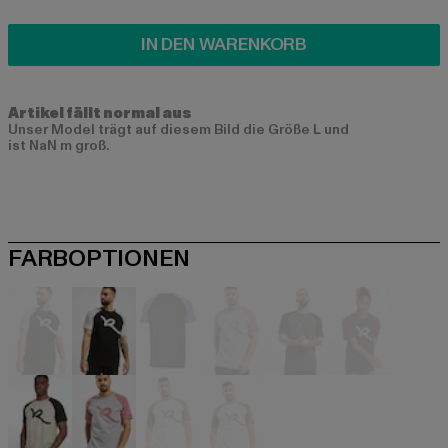
IN DEN WARENKORB
Artikel fällt normal aus
Unser Model trägt auf diesem Bild die Größe L und
ist NaN m groß.
FARBOPTIONEN
schwarz
schwarz
schwarz
grau
grau
grau