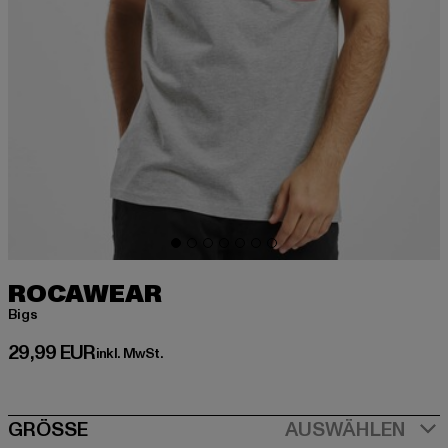
ROCAWEAR
Bigs
Derzeitiger Preis: 29,99 EUR
29,99 EUR
inkl. MwSt.
SIZE
GRÖSSE
AUSWÄHLEN