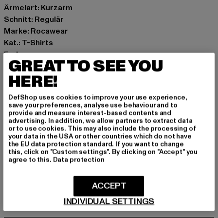
Ärmelart: Kurzarm
Schnitt: Regulär
Marke: Rocawear
Kat.: T-Shirts
Farbe: grau, rosa
GREAT TO SEE YOU
Hersteller Farbe: grey melange/rose
HERE!
Materialzusammensetzung: 90% Baumwolle, 10%
Viskose
DefShop uses cookies to improve your use experience,
Art.Nr: RWTS050-02890
save your preferences, analyse use behaviour and to
provide and measure interest-based contents and
advertising. In addition, we allow partners to extract data
Hersteller: TB International GmbH |
info@tbint.de
or to use cookies. This may also include the processing of
Dr.-Robert-Murjahn-Straße 7 | 64372 Ober-Ramstadt |
your data in the USA or other countries which do not have
the EU data protection standard. If you want to change
DE
this, click on "Custom settings". By clicking on "Accept" you
agree to this.
Data protection
GRÖSSE & PASSFORM
ACCEPT
INDIVIDUAL SETTINGS
PFLEGEHINWEISE