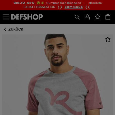
BIS ZU -65%
😲💥 Summer Sale Reloaded — absolute
Zum
Zum
RABATTESKALATION ❯❯
ZUM SALE
❮❮
Inhalt
Fußzeile
springen
springen
ZURÜCK