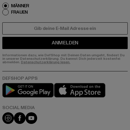
MÄNNER
FRAUEN
E-MAIL
ANMELDEN
Informationen dazu, wie DefShop mit Deinen Daten umgeht, findest Du
in unserer Datenschutzerklärung. Du kannst Dich jederzeit kostenfei
abmelden.
Datenschutzerklärung lesen.
Play market
App store
Instagram
Facebook
YouTube