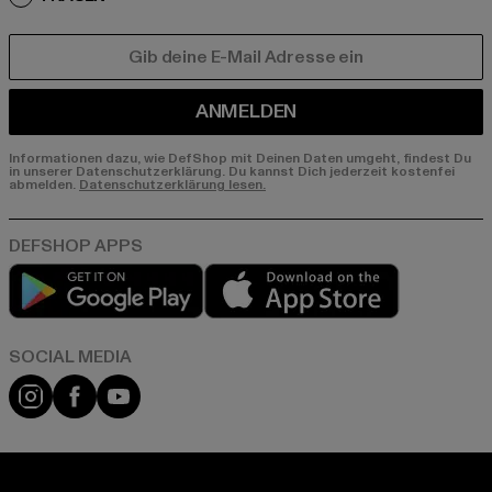
E-MAIL
ANMELDEN
Informationen dazu, wie DefShop mit Deinen Daten umgeht, findest Du
in unserer Datenschutzerklärung. Du kannst Dich jederzeit kostenfei
abmelden.
Datenschutzerklärung lesen.
Play market
App store
Instagram
Facebook
YouTube