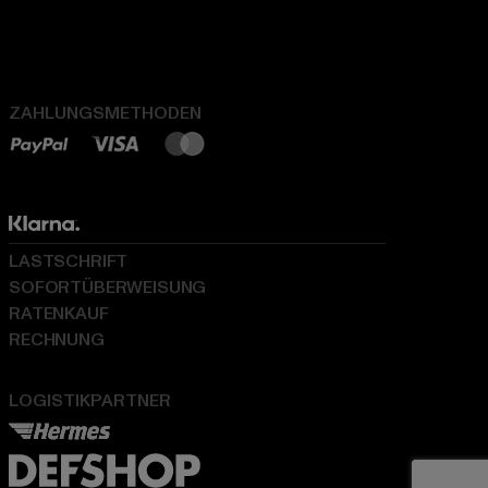
ZAHLUNGSMETHODEN
LASTSCHRIFT
SOFORTÜBERWEISUNG
RATENKAUF
RECHNUNG
LOGISTIKPARTNER