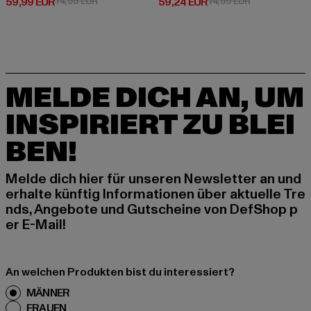
Derzeitiger Preis: 59,99 EUR
Aktionspreis: 74,99 EUR
Derzeitiger Preis: 59,24 EUR
Aktionspreis: 
59,99 EUR
74,99 EUR
59,24 EUR
74,99 EUR
MELDE DICH AN, UM
INSPIRIERT ZU BLEI
BEN!
Melde dich hier für unseren Newsletter an und
erhalte künftig Informationen über aktuelle Tre
nds, Angebote und Gutscheine von DefShop p
er E-Mail!
An welchen Produkten bist du interessiert?
MÄNNER
FRAUEN