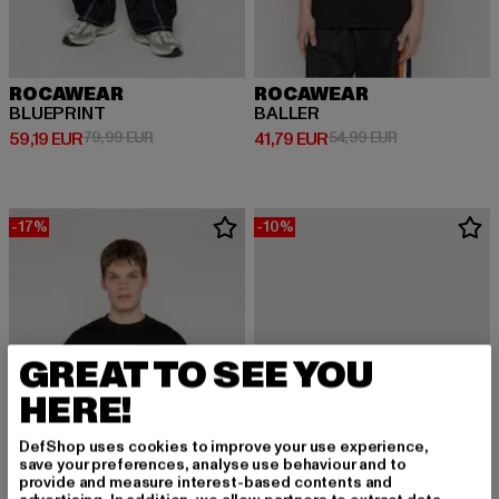
ROCAWEAR
ROCAWEAR
BLUEPRINT
BALLER
Derzeitiger Preis: 59,19 EUR
Aktionspreis: 79,99 EUR
Derzeitiger Preis: 41,79 EUR
Aktionspreis: 
59,19 EUR
79,99 EUR
41,79 EUR
54,99 EUR
-17%
-10%
GREAT TO SEE YOU
HERE!
DefShop uses cookies to improve your use experience,
save your preferences, analyse use behaviour and to
provide and measure interest-based contents and