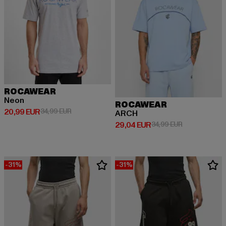
ROCAWEAR
Neon
ROCAWEAR
Derzeitiger Preis: 20,99 EUR
Aktionspreis: 34,99 EUR
20,99 EUR
34,99 EUR
ARCH
Derzeitiger Preis: 29,04 EUR
Aktionspreis:
29,04 EUR
34,99 EUR
-31%
-31%