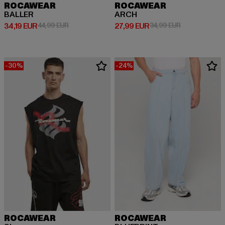
ROCAWEAR
ROCAWEAR
BALLER
ARCH
Derzeitiger Preis: 34,19 EUR
Aktionspreis: 44,99 EUR
Derzeitiger Preis: 27,99 EUR
Aktionspreis: 
34,19 EUR
44,99 EUR
27,99 EUR
34,99 EUR
-30%
-24%
ROCAWEAR
ROCAWEAR