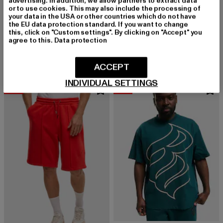
advertising. In addition, we allow partners to extract data
or to use cookies. This may also include the processing of
your data in the USA or other countries which do not have
the EU data protection standard. If you want to change
ROCAWEAR
ROCAWEAR
this, click on "Custom settings". By clicking on "Accept" you
Rocawear ARCH T-Shirt
ROCAFELLA
agree to this.
Data protection
Derzeitiger Preis: 29,04 EUR
Aktionspreis: 34,99 EUR
Derzeitiger Preis: 26,99 EUR
Aktionspreis:
29,04 EUR
34,99 EUR
26,99 EUR
29,99 EUR
ACCEPT
INDIVIDUAL SETTINGS
-20%
-57%