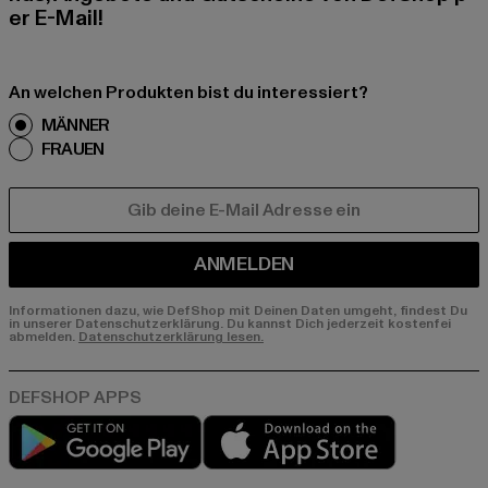
er E-Mail!
An welchen Produkten bist du interessiert?
MÄNNER
FRAUEN
E-MAIL
ANMELDEN
Informationen dazu, wie DefShop mit Deinen Daten umgeht, findest Du
in unserer Datenschutzerklärung. Du kannst Dich jederzeit kostenfei
abmelden.
Datenschutzerklärung lesen.
Play market
App store