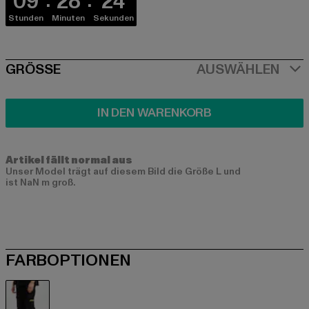
09
28
24
Stunden
Minuten
Sekunden
SIZE
GRÖSSE
AUSWÄHLEN
IN DEN WARENKORB
Artikel fällt normal aus
Unser Model trägt auf diesem Bild die Größe L und
ist NaN m groß.
FARBOPTIONEN