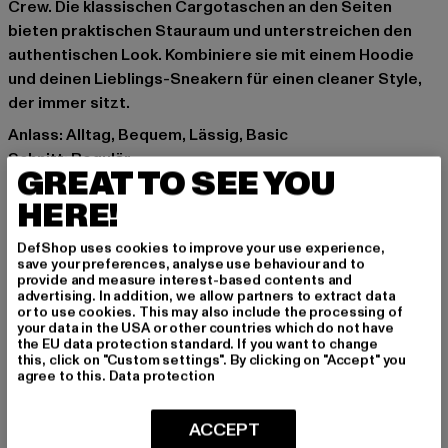
Crew. Die klassischen Cargotaschen an den Seiten
bieten praktischen Stauraum und unterstreichen den
authentischen Look. Kombiniere sie mit einem Hoodie
und deinen Lieblings-Sneakern für einen cleaner Style,
der immer sitzt.
Anlass: Alltag, Bequem, Lässig, Basic
Schnitt: Regulär
GREAT TO SEE YOU
Marke: Rocawear
HERE!
Kat.: Cargo Trousers
Farbe: schwarz
DefShop uses cookies to improve your use experience,
Hersteller Farbe: black
save your preferences, analyse use behaviour and to
Materialzusammensetzung: 100% Baumwolle
provide and measure interest-based contents and
advertising. In addition, we allow partners to extract data
Art.Nr: RWCP008-00007
or to use cookies. This may also include the processing of
your data in the USA or other countries which do not have
the EU data protection standard. If you want to change
Hersteller: TB International GmbH |
info@tbint.de
this, click on "Custom settings". By clicking on "Accept" you
Dr.-Robert-Murjahn-Straße 7 | 64372 Ober-Ramstadt |
agree to this.
Data protection
DE
ACCEPT