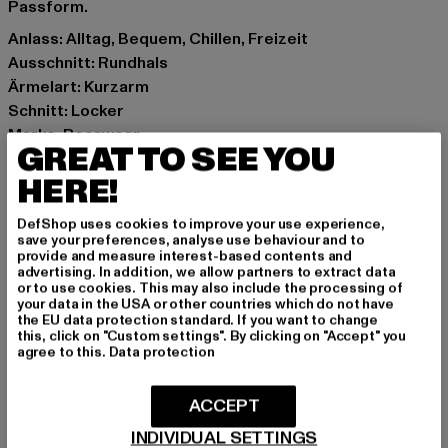
Passform.
Anlass: Alltag, Bequem, Chillen, Freizeit
Ausschnitt: Rundhals
Ärmelart: Kurzarm
Schnitt: Locker
Marke: Rocawear
GREAT TO SEE YOU
Kat.: T-Shirts
HERE!
Farbe: weiß
Hersteller Farbe: white
DefShop uses cookies to improve your use experience,
Materialzusammensetzung: 100% Baumwolle
save your preferences, analyse use behaviour and to
Art.Nr: RWTS073T-00220
provide and measure interest-based contents and
advertising. In addition, we allow partners to extract data
or to use cookies. This may also include the processing of
Hersteller: TB International GmbH |
info@tbint.de
your data in the USA or other countries which do not have
the EU data protection standard. If you want to change
Dr.-Robert-Murjahn-Straße 7 | 64372 Ober-Ramstadt |
this, click on "Custom settings". By clicking on "Accept" you
DE
agree to this.
Data protection
ACCEPT
GRÖSSE & PASSFORM
INDIVIDUAL SETTINGS