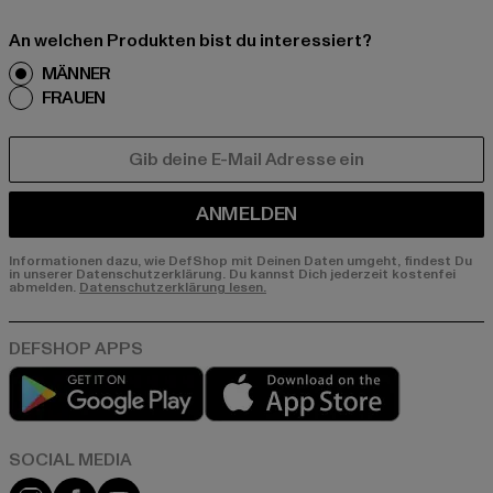
An welchen Produkten bist du interessiert?
MÄNNER
FRAUEN
E-MAIL
ANMELDEN
Informationen dazu, wie DefShop mit Deinen Daten umgeht, findest Du
in unserer Datenschutzerklärung. Du kannst Dich jederzeit kostenfei
abmelden.
Datenschutzerklärung lesen.
Play market
App store
Instagram
Facebook
YouTube