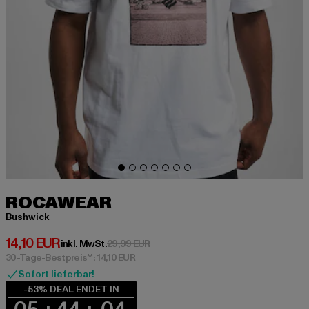
ROCAWEAR
Bushwick
Derzeitiger Preis: 14,10 EUR
14,10 EUR
Aktionspreis: 29,99 EUR
inkl. MwSt.
29,99 EUR
30-Tage-Bestpreis**: 14,10 EUR
Sofort lieferbar!
-53% DEAL ENDET IN