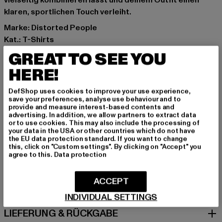
vielseitig kombinieren lässt und deinem Outfit einen
klaren, sportlichen Touch verleiht.
Marke: Distorted People
Kat.: T-Shirts
Farbe: schwarz
GREAT TO SEE YOU
Hersteller Farbe: black
HERE!
Materialzusammensetzung: 100% Baumwolle
Art.Nr: DP5048-00007
DefShop uses cookies to improve your use experience,
save your preferences, analyse use behaviour and to
provide and measure interest-based contents and
Hersteller: Distorted People GmbH |
advertising. In addition, we allow partners to extract data
cs@distortedpeople.com
or to use cookies. This may also include the processing of
your data in the USA or other countries which do not have
Lindwurmstr 122 | 80337 München | DE
the EU data protection standard. If you want to change
this, click on "Custom settings". By clicking on "Accept" you
agree to this.
Data protection
GRÖSSE & PASSFORM
ACCEPT
PFLEGEHINWEISE
INDIVIDUAL SETTINGS
LIEFERUNG & RÜCKGABE