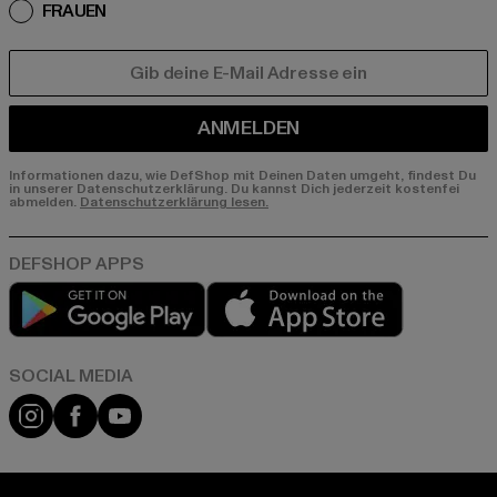
FRAUEN
E-MAIL
ANMELDEN
Informationen dazu, wie DefShop mit Deinen Daten umgeht, findest Du
in unserer Datenschutzerklärung. Du kannst Dich jederzeit kostenfei
abmelden.
Datenschutzerklärung lesen.
Play market
App store
Instagram
Facebook
YouTube