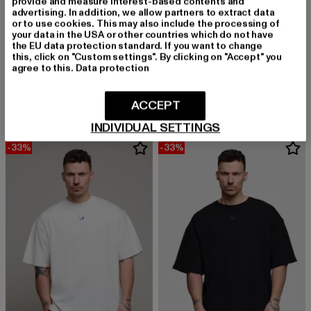
provide and measure interest-based contents and
advertising. In addition, we allow partners to extract data
or to use cookies. This may also include the processing of
your data in the USA or other countries which do not have
the EU data protection standard. If you want to change
this, click on "Custom settings". By clicking on "Accept" you
DISTORTED PEOPLE
DISTORTED PEOPLE
agree to this.
Data protection
Graphic Blades
Classic Crew Neck Peached
Derzeitiger Preis: 33,99 EUR
Aktionspreis: 49,99 EUR
Derzeitiger Preis: 33,99 EUR
Aktionspreis:
33,99 EUR
49,99 EUR
33,99 EUR
49,99 EUR
ACCEPT
INDIVIDUAL SETTINGS
-33%
-33%