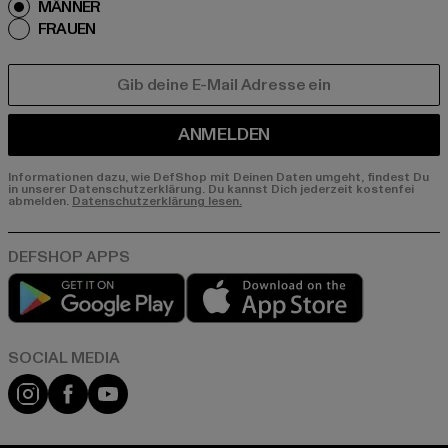
MÄNNER
FRAUEN
E-MAIL
ANMELDEN
Informationen dazu, wie DefShop mit Deinen Daten umgeht, findest Du
in unserer Datenschutzerklärung. Du kannst Dich jederzeit kostenfei
abmelden.
Datenschutzerklärung lesen.
Play market
App store
Instagram
Facebook
YouTube