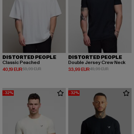
DISTORTED PEOPLE
DISTORTED PEOPLE
Classic Peached
Double Jersey Crew Neck
Derzeitiger Preis: 40,19 EUR
Aktionspreis: 59,99 EUR
Derzeitiger Preis: 33,99 EUR
Aktionspreis:
40,19 EUR
59,99 EUR
33,99 EUR
49,99 EUR
-32%
-32%