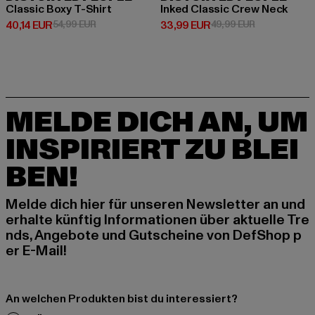
Classic Boxy T-Shirt
Inked Classic Crew Neck
Derzeitiger Preis: 40,14 EUR
Aktionspreis: 54,99 EUR
Derzeitiger Preis: 33,99 EUR
Aktionspreis:
40,14 EUR
54,99 EUR
33,99 EUR
49,99 EUR
MELDE DICH AN, UM
INSPIRIERT ZU BLEI
BEN!
Melde dich hier für unseren Newsletter an und
erhalte künftig Informationen über aktuelle Tre
nds, Angebote und Gutscheine von DefShop p
er E-Mail!
An welchen Produkten bist du interessiert?