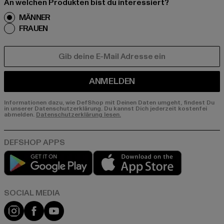
An welchen Produkten bist du interessiert?
MÄNNER
FRAUEN
E-MAIL
ANMELDEN
Informationen dazu, wie DefShop mit Deinen Daten umgeht, findest Du
in unserer Datenschutzerklärung. Du kannst Dich jederzeit kostenfei
abmelden.
Datenschutzerklärung lesen.
Play market
App store
Instagram
Facebook
YouTube