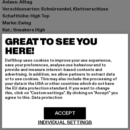
Anlass: Alltag
Verschlussarten: Schnürsenkel, Klettverschluss
Schafthöhe: High Top
Marke: Ewing
Kat.: Sneakers High
Farbe: orange, weiß, gelb, rot, blau
GREAT TO SEE YOU
Hersteller Farbe: navy/red/yellow/white
HERE!
Obermaterial: Leder
Innenfutter: Textil
DefShop uses cookies to improve your use experience,
Art.Nr: 5RBE001-20395
save your preferences, analyse use behaviour and to
provide and measure interest-based contents and
advertising. In addition, we allow partners to extract data
Hersteller: HI Six FZ-LLC |
info@ewingathletics.com
or to use cookies. This may also include the processing of
your data in the USA or other countries which do not have
Amenity Center 2-9F-1D Al Hamra, PO Box 2-9F-1D |
the EU data protection standard. If you want to change
86489 RAK | AE
this, click on "Custom settings". By clicking on "Accept" you
agree to this.
Data protection
GRÖSSE & PASSFORM
ACCEPT
INDIVIDUAL SETTINGS
PFLEGEHINWEISE