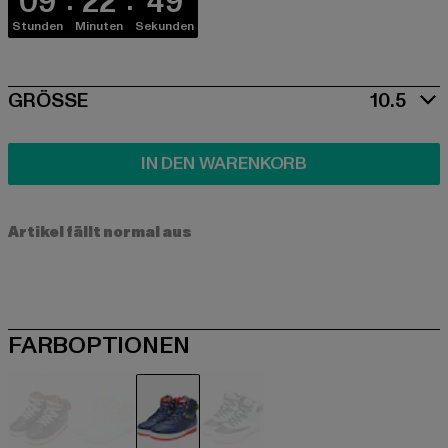
09
22
49
Stunden
Minuten
Sekunden
SIZE
GRÖSSE
10.5
IN DEN WARENKORB
Artikel fällt normal aus
FARBOPTIONEN