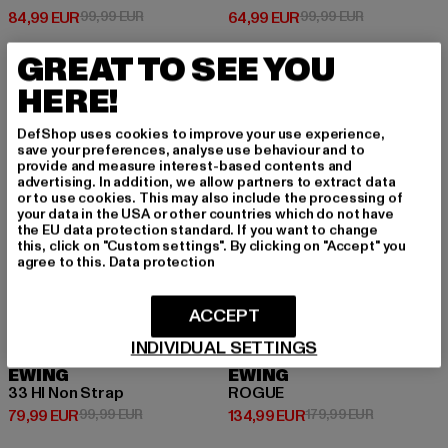
Derzeitiger Preis: 84,99 EUR
Aktionspreis: 99,99 EUR
Derzeitiger Preis: 64,99 EUR
Aktionspreis:
84,99 EUR
99,99 EUR
64,99 EUR
99,99 EUR
GREAT TO SEE YOU
HERE!
-20%
-25%
DefShop uses cookies to improve your use experience,
save your preferences, analyse use behaviour and to
provide and measure interest-based contents and
advertising. In addition, we allow partners to extract data
or to use cookies. This may also include the processing of
your data in the USA or other countries which do not have
the EU data protection standard. If you want to change
this, click on "Custom settings". By clicking on "Accept" you
agree to this.
Data protection
ACCEPT
INDIVIDUAL SETTINGS
EWING
EWING
33 HI Non Strap
ROGUE
Derzeitiger Preis: 79,99 EUR
Aktionspreis: 99,99 EUR
Derzeitiger Preis: 134,99 EUR
Aktionsprei
79,99 EUR
99,99 EUR
134,99 EUR
179,99 EUR