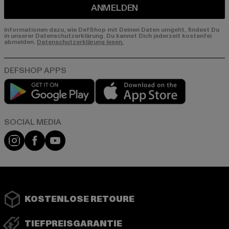
ANMELDEN
Informationen dazu, wie DefShop mit Deinen Daten umgeht, findest Du
in unserer Datenschutzerklärung. Du kannst Dich jederzeit kostenfei
abmelden.
Datenschutzerklärung lesen.
Play market
App store
Instagram
Facebook
YouTube
KOSTENLOSE RETOURE
TIEFPREISGARANTIE