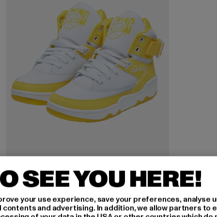
O SEE YOU HERE!
EWING
33 HI
rove your use experience, save your preferences, analyse u
Derzeitiger Preis: 140,39 EUR
Aktionspreis: 179,99 EUR
140,39 EUR
179,99 EUR
ontents and advertising. In addition, we allow partners to e
ocessing of your data in the USA or other countries which do 