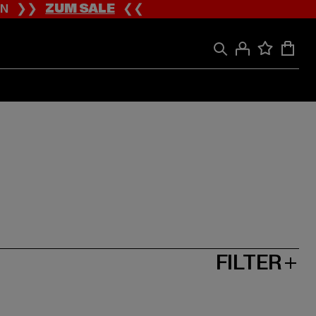
ION ❯❯
ZUM SALE
❮❮
FILTER