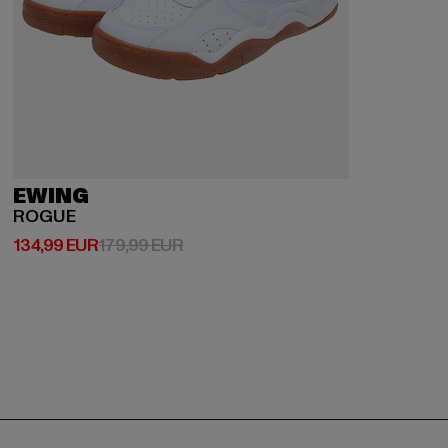
EWING
ROGUE
Derzeitiger Preis: 134,99 EUR
Aktionspreis: 179,99 EUR
134,99 EUR
179,99 EUR