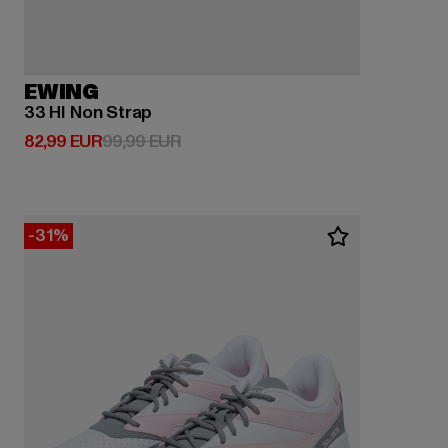
EWING
33 HI Non Strap
Derzeitiger Preis: 82,99 EUR
Aktionspreis: 99,99 EUR
82,99 EUR
99,99 EUR
-31%