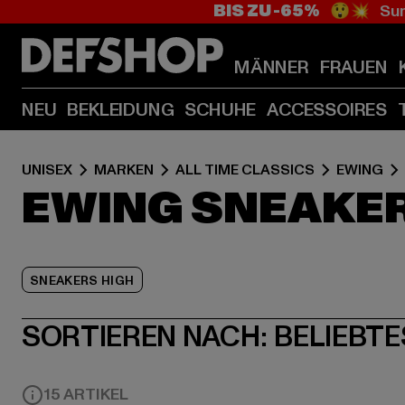
BIS ZU -65%
😲💥 Sum
MÄNNER
FRAUEN
NEU
BEKLEIDUNG
SCHUHE
ACCESSOIRES
UNISEX
MARKEN
ALL TIME CLASSICS
EWING
EWING SNEAKE
SNEAKERS HIGH
SORTIEREN NACH:
BELIEBTE
15 ARTIKEL