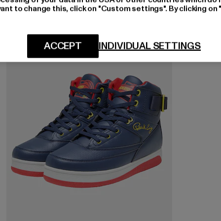
ant to change this, click on "Custom settings". By clicking on 
-15%
ACCEPT
INDIVIDUAL SETTINGS