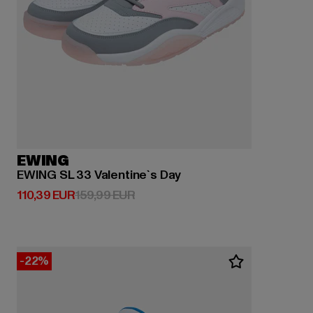
EWING
EWING SL 33 Valentine`s Day
Derzeitiger Preis: 110,39 EUR
Aktionspreis: 159,99 EUR
110,39 EUR
159,99 EUR
-22%