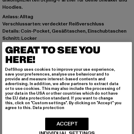
unkomplizierten Styling-Partner für deine Sneaker und
Hoodies.
Anlass: Alltag
Verschlussarten: verdeckter Reißverschluss
Details: Coin-Pocket, Gesäßtaschen, Einschubtaschen
Schnitt: Locker
Marke: Urban Classics
GREAT TO SEE YOU
Kat.: Loose Fit Jeans
HERE!
Farbe: schwarz
Hersteller Farbe: black washed
DefShop uses cookies to improve your use experience,
Materialzusammensetzung: 100% Baumwolle
save your preferences, analyse use behaviour and to
provide and measure interest-based contents and
Art.Nr: TB8033-00709
advertising. In addition, we allow partners to extract data
or to use cookies. This may also include the processing of
your data in the USA or other countries which do not have
Hersteller: TB International GmbH |
info@tbint.de
the EU data protection standard. If you want to change
Dr.-Robert-Murjahn-Straße 7 | 64372 Ober-Ramstadt |
this, click on "Custom settings". By clicking on "Accept" you
agree to this.
Data protection
DE
ACCEPT
GRÖSSE & PASSFORM
INDIVIDUAL SETTINGS