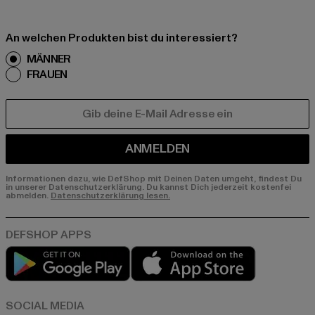
An welchen Produkten bist du interessiert?
MÄNNER
FRAUEN
E-MAIL
ANMELDEN
Informationen dazu, wie DefShop mit Deinen Daten umgeht, findest Du
in unserer Datenschutzerklärung. Du kannst Dich jederzeit kostenfei
abmelden.
Datenschutzerklärung lesen.
Play market
App store