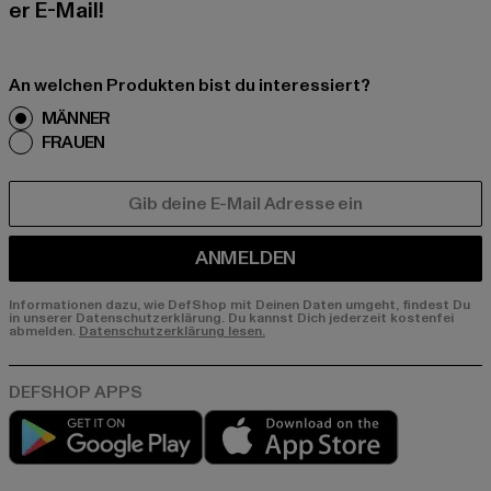
er E-Mail!
An welchen Produkten bist du interessiert?
MÄNNER
FRAUEN
E-MAIL
ANMELDEN
Informationen dazu, wie DefShop mit Deinen Daten umgeht, findest Du
in unserer Datenschutzerklärung. Du kannst Dich jederzeit kostenfei
abmelden.
Datenschutzerklärung lesen.
Play market
App store