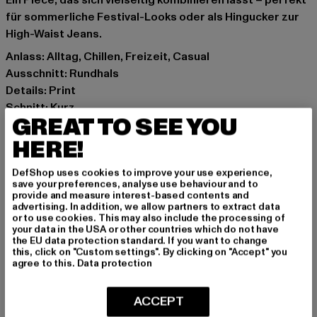
Ein Piece, das sich vielseitig kombinieren lässt – perfekt
für sommerliche Festival-Looks oder als Hingucker zur
High-Waist Jeans.
Anlass: Alltag, Chillen, Freizeit, Casual
Ausschnitt: Rundhals
Details: Print
Schnitt: Kurz
GREAT TO SEE YOU
Marke: PEQUS
Kat.: T-Shirts
HERE!
Farbe: grau
DefShop uses cookies to improve your use experience,
Hersteller Farbe: grey
save your preferences, analyse use behaviour and to
Materialzusammensetzung: 100% Baumwolle
provide and measure interest-based contents and
advertising. In addition, we allow partners to extract data
Art.Nr: 6137825-00111
or to use cookies. This may also include the processing of
your data in the USA or other countries which do not have
the EU data protection standard. If you want to change
Hersteller: Urban Styles Agency GmbH & Co. KG |
this, click on "Custom settings". By clicking on "Accept" you
agentur@urbanstylesagency.com
agree to this.
Data protection
Schanzenstraße 41 | 51063 Köln | DE
ACCEPT