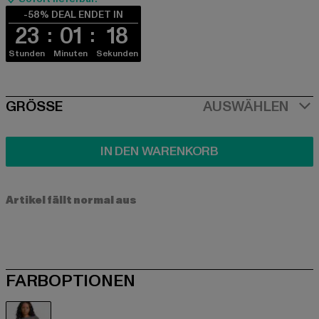
-58% DEAL ENDET IN
23
01
18
Stunden
Minuten
Sekunden
SIZE
GRÖSSE
AUSWÄHLEN
IN DEN WARENKORB
Artikel fällt normal aus
FARBOPTIONEN