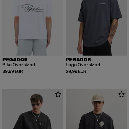
PEGADOR
PEGADOR
Pike Oversized
Logo Oversized
Derzeitiger Preis: 39,99 EUR
Derzeitiger Preis: 29,99 EUR
39,99 EUR
29,99 EUR