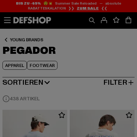
BIS ZU -65%
😲💥 Summer Sale Reloaded — absolute
Zum
Zum
Zum
RABATTESKALATION ❯❯
ZUM SALE
❮❮
Inhalt
Fußzeile
Produktraster
springen
springen
springen
YOUNG BRANDS
PEGADOR
APPAREL
FOOTWEAR
SORTIEREN
FILTER
BELIEBTESTE
438 ARTIKEL