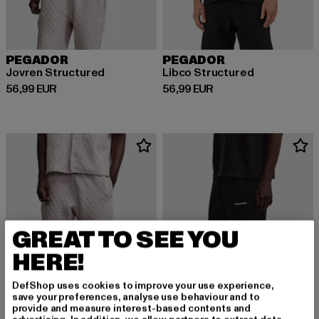
PEGADOR
PEGADOR
Jovren Structured
Libco Structured
Derzeitiger Preis: 56,99 EUR
Derzeitiger Preis: 56,99 EUR
56,99 EUR
56,99 EUR
GREAT TO SEE YOU
HERE!
DefShop uses cookies to improve your use experience,
save your preferences, analyse use behaviour and to
provide and measure interest-based contents and