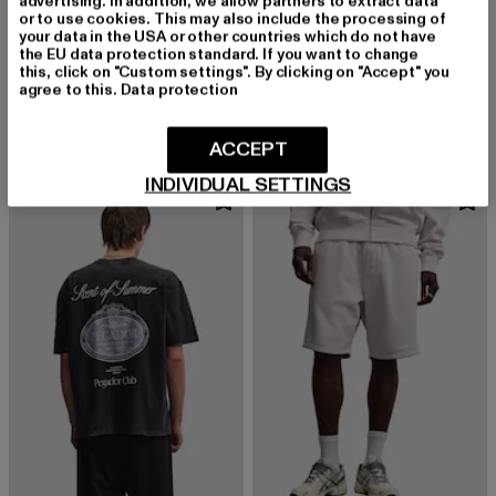
advertising. In addition, we allow partners to extract data
or to use cookies. This may also include the processing of
your data in the USA or other countries which do not have
the EU data protection standard. If you want to change
PEGADOR
PEGADOR
this, click on "Custom settings". By clicking on "Accept" you
Jovren Structured
Lagos Soft Rib
agree to this.
Data protection
Derzeitiger Preis: 47,49 EUR
Derzeitiger Preis: 47,49 EUR
47,49 EUR
47,49 EUR
ACCEPT
INDIVIDUAL SETTINGS