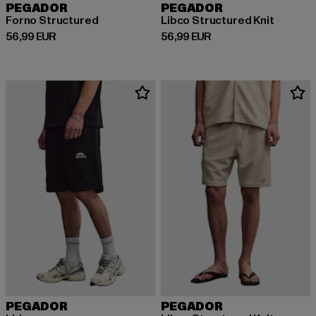
PEGADOR
PEGADOR
Forno Structured
Libco Structured Knit
Derzeitiger Preis: 56,99 EUR
Derzeitiger Preis: 56,99 EUR
56,99 EUR
56,99 EUR
PEGADOR
PEGADOR