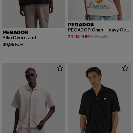
PEGADOR
PEGADOR Chapi Heavy Oversized T-Shirts
PEGADOR
Derzeitiger Preis: 33,93 EUR
Aktionspreis:
33,93 EUR
49,90 EUR
Pike Oversized
Derzeitiger Preis: 39,99 EUR
39,99 EUR