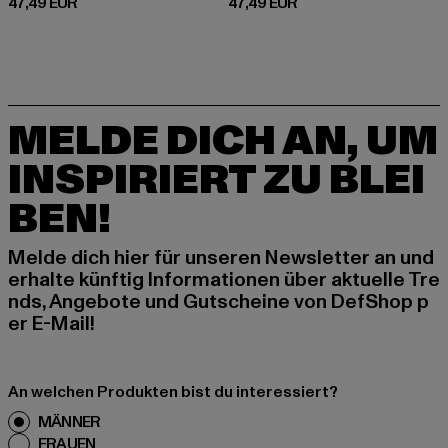
Derzeitiger Preis: 47,49 EUR
Derzeitiger Preis: 47,49 EUR
47,49 EUR
47,49 EUR
MELDE DICH AN, UM
INSPIRIERT ZU BLEI
BEN!
Melde dich hier für unseren Newsletter an und
erhalte künftig Informationen über aktuelle Tre
nds, Angebote und Gutscheine von DefShop p
er E-Mail!
An welchen Produkten bist du interessiert?
MÄNNER
FRAUEN