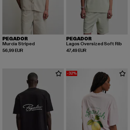
PEGADOR
PEGADOR
Murcia Striped
Lagos Oversized Soft Rib
Derzeitiger Preis: 56,99 EUR
Derzeitiger Preis: 47,49 EUR
56,99 EUR
47,49 EUR
-32%