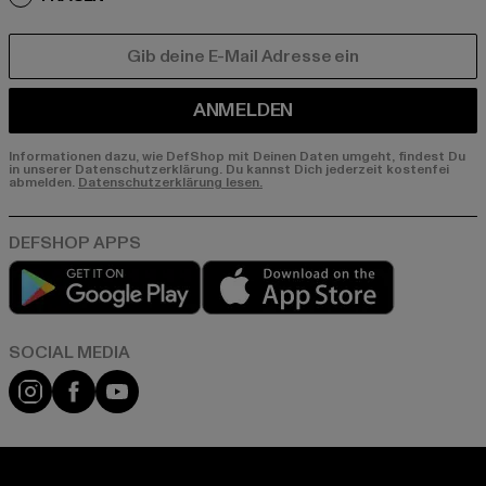
E-MAIL
ANMELDEN
Informationen dazu, wie DefShop mit Deinen Daten umgeht, findest Du
in unserer Datenschutzerklärung. Du kannst Dich jederzeit kostenfei
abmelden.
Datenschutzerklärung lesen.
Play market
App store
Instagram
Facebook
YouTube