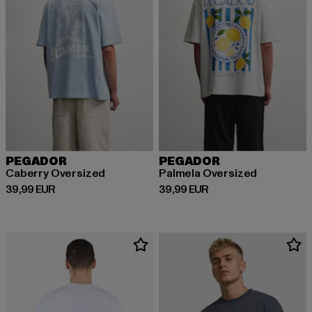
PEGADOR
PEGADOR
Caberry Oversized
Palmela Oversized
Derzeitiger Preis: 39,99 EUR
Derzeitiger Preis: 39,99 EUR
39,99 EUR
39,99 EUR