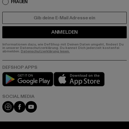
FRAUEN
E-MAIL
ANMELDEN
Informationen dazu, wie DefShop mit Deinen Daten umgeht, findest Du
in unserer Datenschutzerklärung. Du kannst Dich jederzeit kostenfei
abmelden.
Datenschutzerklärung lesen.
Play market
App store
Instagram
Facebook
YouTube