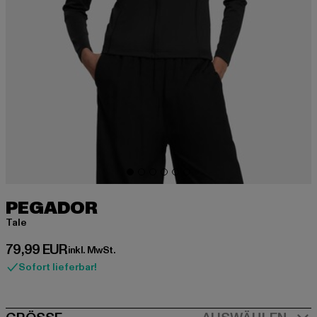
PEGADOR
Tale
Derzeitiger Preis: 79,99 EUR
79,99 EUR
inkl. MwSt.
Sofort lieferbar!