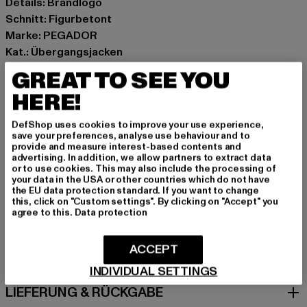
Details: Brandlogo
Schnitt: Figurbetont
Marke: PEGADOR
Kat.: Übergangsjacken
Farbe: schwarz
GREAT TO SEE YOU
Hersteller Farbe: black
HERE!
Materialzusammensetzung: 92% Polyester, 8% Elasthan
Art.Nr: PGDR3709-00007
DefShop uses cookies to improve your use experience,
save your preferences, analyse use behaviour and to
provide and measure interest-based contents and
Hersteller: The Mad Agency GmbH |
advertising. In addition, we allow partners to extract data
info@themad.agency
or to use cookies. This may also include the processing of
your data in the USA or other countries which do not have
Hollefeldstraße 16 | 48282 Emsdetten | DE
the EU data protection standard. If you want to change
this, click on "Custom settings". By clicking on "Accept" you
agree to this.
Data protection
GRÖSSE & PASSFORM
ACCEPT
PFLEGEHINWEISE
INDIVIDUAL SETTINGS
LIEFERUNG & RÜCKGABE