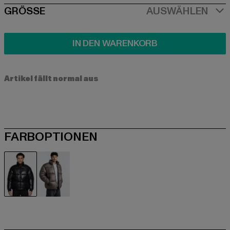
SIZE
GRÖSSE
AUSWÄHLEN
IN DEN WARENKORB
Artikel fällt normal aus
FARBOPTIONEN
schwarz
grau