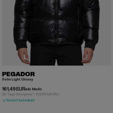
PEGADOR
Solin Light Glossy
Derzeitiger Preis: 161,49 EUR
161,49 EUR
inkl. MwSt.
30-Tage-Bestpreis**: 163,19 EUR
(1%)
Sofort lieferbar!