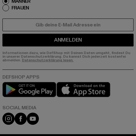
MÄNNER
FRAUEN
E-MAIL
ANMELDEN
Informationen dazu, wie DefShop mit Deinen Daten umgeht, findest Du
in unserer Datenschutzerklärung. Du kannst Dich jederzeit kostenfei
abmelden.
Datenschutzerklärung lesen.
Play market
App store
Instagram
Facebook
YouTube