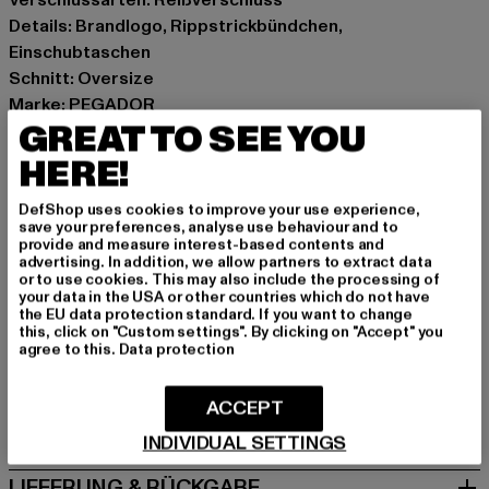
Details: Brandlogo, Rippstrickbündchen,
Einschubtaschen
Schnitt: Oversize
Marke: PEGADOR
GREAT TO SEE YOU
Kat.: Down Jackets
Farbe: schwarz
HERE!
Hersteller Farbe: black
Materialzusammensetzung: 100% Polyamid
DefShop uses cookies to improve your use experience,
save your preferences, analyse use behaviour and to
Art.Nr: PGDR3640-00007
provide and measure interest-based contents and
advertising. In addition, we allow partners to extract data
or to use cookies. This may also include the processing of
Hersteller: Pegador GmbH |
support@pegador.com
your data in the USA or other countries which do not have
Hollefeldstraße 16 | 48282 Emsdetten | DE
the EU data protection standard. If you want to change
this, click on "Custom settings". By clicking on "Accept" you
agree to this.
Data protection
GRÖSSE & PASSFORM
ACCEPT
PFLEGEHINWEISE
INDIVIDUAL SETTINGS
LIEFERUNG & RÜCKGABE