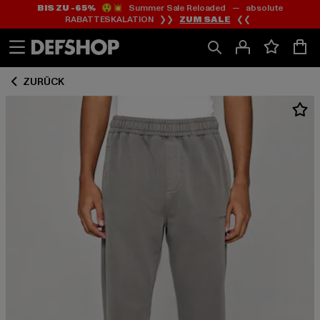
BIS ZU -65%
😲💥 Summer Sale Reloaded — absolute
Zum
Zum
RABATTESKALATION ❯❯
ZUM SALE
❮❮
Inhalt
Fußzeile
springen
springen
ZURÜCK