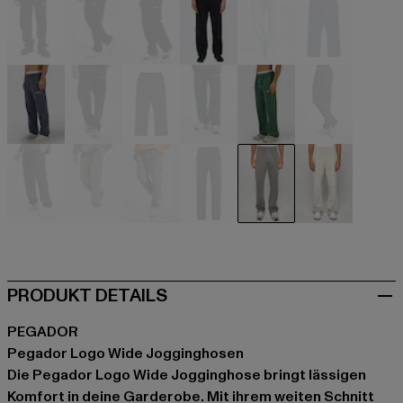
schwarz
schwarz
schwarz
schwarz
blau
blau
blau
braun
braun
grün
grün
grau
grau
grau
grau
grau
grau
grau
PRODUKT DETAILS
PEGADOR
Pegador Logo Wide Jogginghosen
Die Pegador Logo Wide Jogginghose bringt lässigen
Komfort in deine Garderobe. Mit ihrem weiten Schnitt