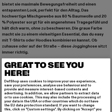
bietet sie maximale Bewegungsfreiheit und einen
entspannten Look, perfekt für den Alltag. Das
hochwertige Mischgewebe aus 80 % Baumwolle und 20
% Polyester sorgt für ein angenehmes Tragegefühl und
hält dich warm, ohne zu beschweren. Die graue Farbe
macht sie zu einem vielseitigen Essential, das du easy
mit T-Shirts oder Hoodies kombinieren kannst. Ob
zuhause oder auf der Straße – diese Jogginghose sitzt
immer richtig.
Anlass: Alltag, Bequem, Chillen
GREAT TO SEE YOU
Verschlussarten: Kordelzug
HERE!
Schnitt: Weit
Marke: PEGADOR
DefShop uses cookies to improve your use experience,
Kat.: Trousers - Sweat
save your preferences, analyse use behaviour and to
provide and measure interest-based contents and
Farbe: grau
advertising. In addition, we allow partners to extract data
Hersteller Farbe: vintage grey/grey
or to use cookies. This may also include the processing of
your data in the USA or other countries which do not have
Materialzusammensetzung: 80% Baumwolle, 20%
the EU data protection standard. If you want to change
Polyester
this, click on "Custom settings". By clicking on "Accept" you