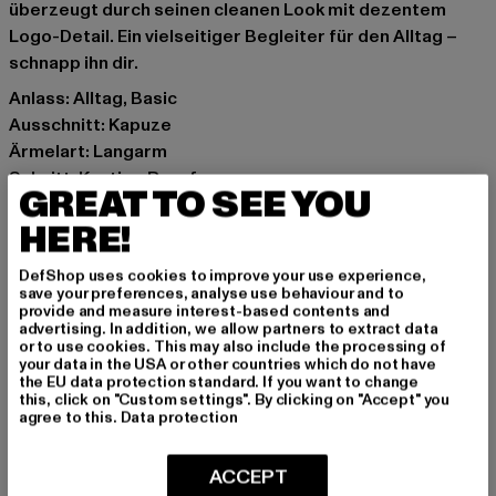
überzeugt durch seinen cleanen Look mit dezentem
Logo-Detail. Ein vielseitiger Begleiter für den Alltag –
schnapp ihn dir.
Anlass: Alltag, Basic
Ausschnitt: Kapuze
Ärmelart: Langarm
Schnitt: Kastige Passform
GREAT TO SEE YOU
Marke: PEGADOR
HERE!
Kat.: Sweat & Fleece - Hoodies
Farbe: grau
DefShop uses cookies to improve your use experience,
Hersteller Farbe: washed clear grey/gum
save your preferences, analyse use behaviour and to
Materialzusammensetzung: 100% Baumwolle
provide and measure interest-based contents and
advertising. In addition, we allow partners to extract data
Art.Nr: PGDR3200-21044
or to use cookies. This may also include the processing of
your data in the USA or other countries which do not have
the EU data protection standard. If you want to change
Hersteller: The Mad Agency GmbH |
this, click on "Custom settings". By clicking on "Accept" you
info@themad.agency
agree to this.
Data protection
Hollefeldstraße 16 | 48282 Emsdetten | DE
ACCEPT