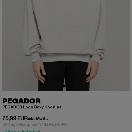
PEGADOR
PEGADOR Logo Boxy Hoodies
Derzeitiger Preis: 75,99 EUR
75,99 EUR
inkl. MwSt.
30-Tage-Bestpreis**: 79,19 EUR
(4%)
Sofort lieferbar!