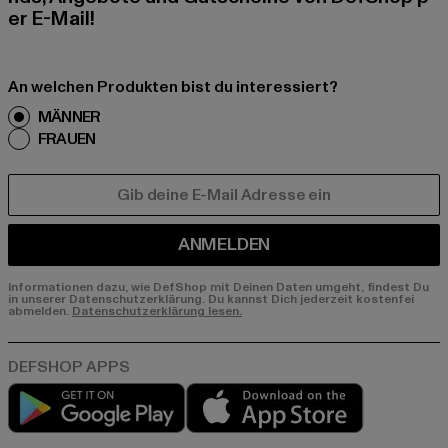
er E-Mail!
An welchen Produkten bist du interessiert?
MÄNNER
FRAUEN
E-MAIL
ANMELDEN
Informationen dazu, wie DefShop mit Deinen Daten umgeht, findest Du
in unserer Datenschutzerklärung. Du kannst Dich jederzeit kostenfei
abmelden.
Datenschutzerklärung lesen.
Play market
App store