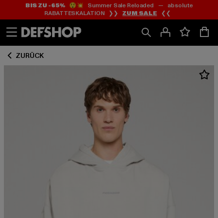
BIS ZU -65%
😲💥 Summer Sale Reloaded — absolute
Zum
Zum
RABATTESKALATION ❯❯
ZUM SALE
❮❮
Inhalt
Fußzeile
springen
springen
ZURÜCK