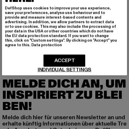
GRÖSSE & PASSFORM
DefShop uses cookies to improve your use experience,
save your preferences, analyse use behaviour and to
provide and measure interest-based contents and
PFLEGEHINWEISE
advertising. In addition, we allow partners to extract data
or to use cookies. This may also include the processing of
your data in the USA or other countries which do not have
LIEFERUNG & RÜCKGABE
the EU data protection standard. If you want to change
this, click on "Custom settings". By clicking on "Accept" you
agree to this.
Data protection
ACCEPT
INDIVIDUAL SETTINGS
MELDE DICH AN, UM
INSPIRIERT ZU BLEI
BEN!
Melde dich hier für unseren Newsletter an und
erhalte künftig Informationen über aktuelle Tre