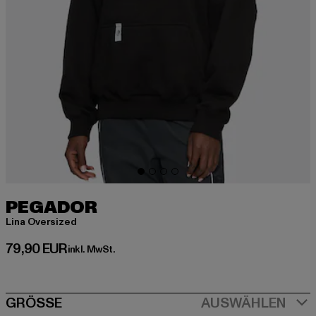
PEGADOR
Lina Oversized
Derzeitiger Preis: 79,90 EUR
79,90 EUR
inkl. MwSt.
SIZE
GRÖSSE
AUSWÄHLEN