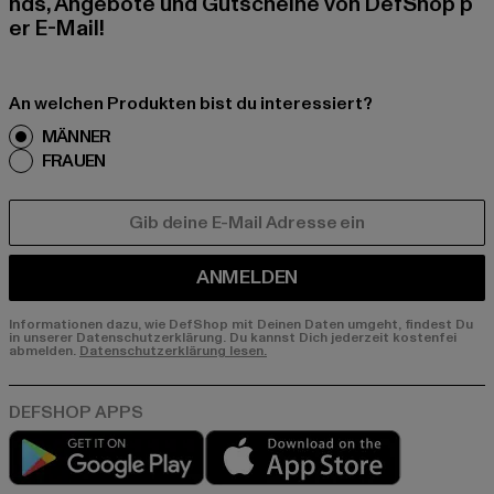
nds, Angebote und Gutscheine von DefShop p
er E-Mail!
An welchen Produkten bist du interessiert?
MÄNNER
FRAUEN
E-MAIL
ANMELDEN
Informationen dazu, wie DefShop mit Deinen Daten umgeht, findest Du
in unserer Datenschutzerklärung. Du kannst Dich jederzeit kostenfei
abmelden.
Datenschutzerklärung lesen.
Play market
App store