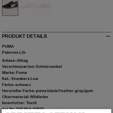
schwarz
grau
weiß
PRODUKT DETAILS
PUMA
Palermo Lth
Anlass: Alltag
Verschlussarten: Schnürsenkel
Marke: Puma
Kat.: Sneakers Low
Farbe: schwarz
Hersteller Farbe: puma black/feather gray/gum
Obermaterial: Wildleder
Innenfutter: Textil
Art.Nr: 396464-21695