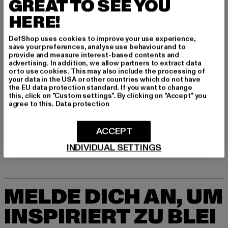
GREAT TO SEE YOU
Hersteller: PUMA Europe GmbH |
service@puma.com
HERE!
PUMA Way 1 | 91074 Herzogenaurach | DE
DefShop uses cookies to improve your use experience,
save your preferences, analyse use behaviour and to
provide and measure interest-based contents and
GRÖSSE & PASSFORM
advertising. In addition, we allow partners to extract data
or to use cookies. This may also include the processing of
your data in the USA or other countries which do not have
PFLEGEHINWEISE
the EU data protection standard. If you want to change
this, click on "Custom settings". By clicking on "Accept" you
agree to this.
Data protection
LIEFERUNG & RÜCKGABE
ACCEPT
INDIVIDUAL SETTINGS
MELDE DICH AN, UM
INSPIRIERT ZU BLEI