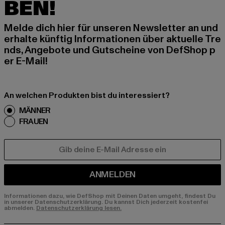
BEN!
Melde dich hier für unseren Newsletter an und
erhalte künftig Informationen über aktuelle Tre
nds, Angebote und Gutscheine von DefShop p
er E-Mail!
An welchen Produkten bist du interessiert?
MÄNNER
FRAUEN
E-MAIL
ANMELDEN
Informationen dazu, wie DefShop mit Deinen Daten umgeht, findest Du
in unserer Datenschutzerklärung. Du kannst Dich jederzeit kostenfei
abmelden.
Datenschutzerklärung lesen.