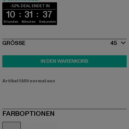
-52% DEAL ENDET IN
10
31
36
Stunden
Minuten
Sekunden
SIZE
GRÖSSE
45
IN DEN WARENKORB
Artikel fällt normal aus
FARBOPTIONEN