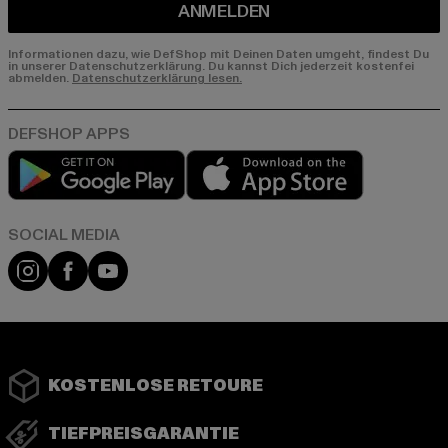
ANMELDEN
Informationen dazu, wie DefShop mit Deinen Daten umgeht, findest Du
in unserer Datenschutzerklärung. Du kannst Dich jederzeit kostenfei
abmelden.
Datenschutzerklärung lesen.
Play market
App store
Instagram
Facebook
YouTube
KOSTENLOSE RETOURE
TIEFPREISGARANTIE