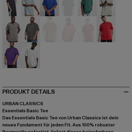
blau
blau
blau
grün
grün
grau
grau
grau
olive
orange
rot
rot
violet
weiß
PRODUKT DETAILS
URBAN CLASSICS
Essentials Basic Tee
Das Essentials Basic Tee von Urban Classics ist dein
neues Fundament für jeden Fit. Aus 100% robuster
Baumwolle gefertigt, liefert dieses beigefarbene