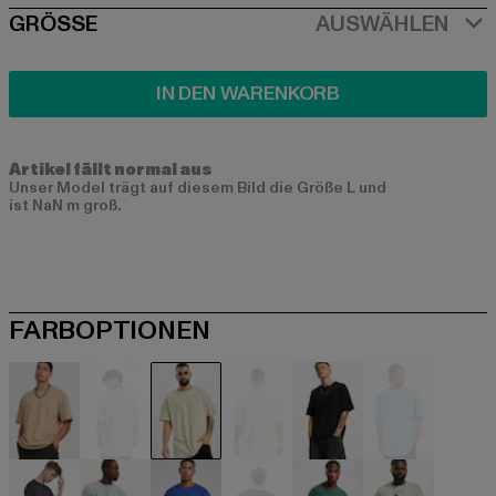
SIZE
GRÖSSE
AUSWÄHLEN
IN DEN WARENKORB
Artikel fällt normal aus
Unser Model trägt auf diesem Bild die Größe L und
ist NaN m groß.
FARBOPTIONEN
beige
beige
beige
beige
schwarz
blau