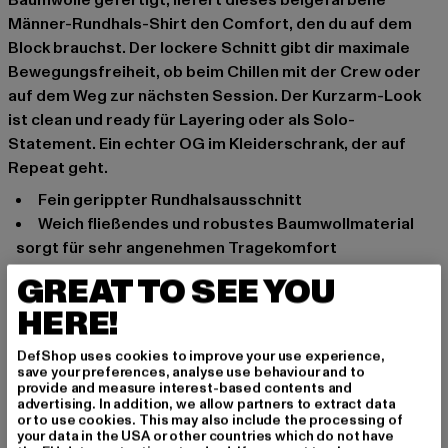
Männer-Rundhals-Shirt den Comfort, den du auf dem
Block brauchst. Der lockere Schnitt gibt dir maximale
Bewegungsfreiheit, ob beim Chillen mit der Crew oder
auf dem Weg zur nächsten Session. Der Kurzarm-Look
ist clean und ready für Layering oder als Solo-
Statement. Ein echter OG im Kleiderschrank, der auf
Repeat geht.
fein gerippter Rundhalsausschnitt
weich fließendes und robustes Baumwollmaterial
sorgt für sehr angenehmen Tragekomfort
lockere Passform
GREAT TO SEE YOU
Anlass: Bequem, Chillen, Freizeit, Basic
HERE!
Ausschnitt: Rundhals
Ärmelart: Kurzarm
DefShop uses cookies to improve your use experience,
save your preferences, analyse use behaviour and to
Schnitt: Locker
provide and measure interest-based contents and
Marke: Urban Classics
advertising. In addition, we allow partners to extract data
or to use cookies. This may also include the processing of
Kat.: Bekleidung
your data in the USA or other countries which do not have
Farbe: beige