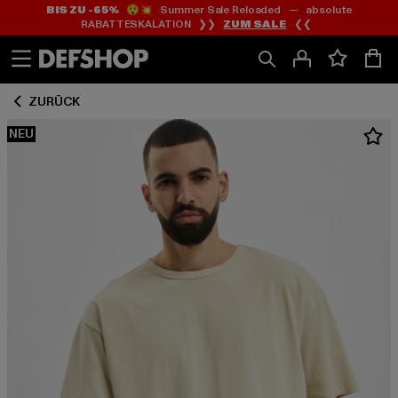
BIS ZU -65%
😲💥 Summer Sale Reloaded — absolute
Zum
Zum
RABATTESKALATION ❯❯
ZUM SALE
❮❮
Inhalt
Fußzeile
springen
springen
ZURÜCK
NEU