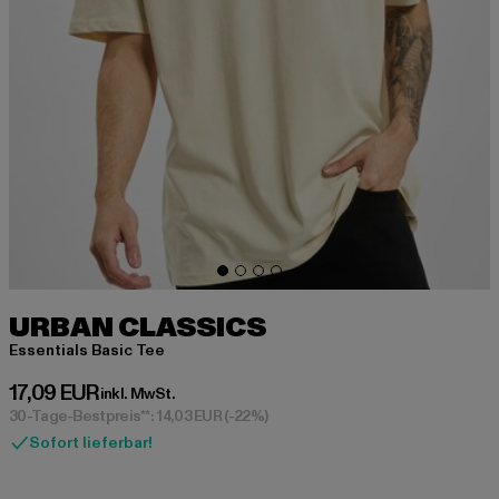
URBAN CLASSICS
Essentials Basic Tee
Derzeitiger Preis: 17,09 EUR
17,09 EUR
inkl. MwSt.
30-Tage-Bestpreis**: 14,03 EUR
(-22%)
Sofort lieferbar!