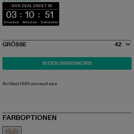
-60% DEAL ENDET IN
03
10
50
Stunden
Minuten
Sekunden
SIZE
GRÖSSE
42
IN DEN WARENKORB
Artikel fällt normal aus
FARBOPTIONEN