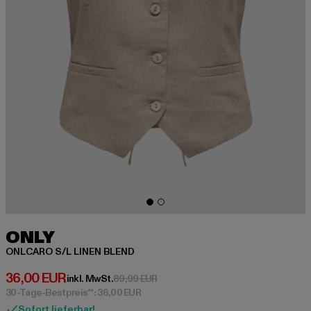
ONLY
ONLCARO S/L LINEN BLEND
Derzeitiger Preis: 36,00 EUR
36,00 EUR
Aktionspreis: 89,99 EUR
inkl. MwSt.
89,99 EUR
30-Tage-Bestpreis**: 36,00 EUR
Sofort lieferbar!