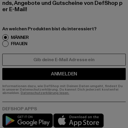
nds, Angebote und Gutscheine von DefShop p
er E-Mail!
An welchen Produkten bist du interessiert?
MÄNNER
FRAUEN
E-MAIL
ANMELDEN
Informationen dazu, wie DefShop mit Deinen Daten umgeht, findest Du
in unserer Datenschutzerklärung. Du kannst Dich jederzeit kostenfei
abmelden.
Datenschutzerklärung lesen.
Play market
App store