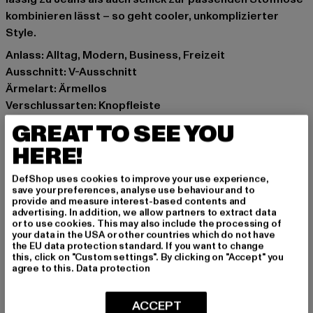
kombinieren lässt – so geht cooler, unkomplizierter
Style.
Anlass: Alltag, Modern, Business, Freizeit
Ausschnitt: V-Ausschnitt
Ärmelart: Ärmellos
Verschlussarten: Knopfleiste
Schnitt: schmal
GREAT TO SEE YOU
Marke: Only
HERE!
Kat.: Jacken
Farbe: beige
DefShop uses cookies to improve your use experience,
Hersteller Farbe: oxford tan
save your preferences, analyse use behaviour and to
provide and measure interest-based contents and
Materialzusammensetzung: 55% Leinen, 45% Viskose
advertising. In addition, we allow partners to extract data
Art.Nr: 15338714-08780
or to use cookies. This may also include the processing of
your data in the USA or other countries which do not have
the EU data protection standard. If you want to change
Hersteller: Bestseller Textilhandels GmbH |
this, click on "Custom settings". By clicking on "Accept" you
agree to this.
Data protection
info@bestseller.com
Schöneberger Straße 15 | 10963 Berlin | DE
ACCEPT