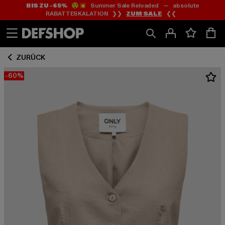
BIS ZU -65%
😲💥 Summer Sale Reloaded — absolute
Zum
Zum
RABATTESKALATION ❯❯
ZUM SALE
❮❮
Inhalt
Fußzeile
springen
springen
ZURÜCK
-60%