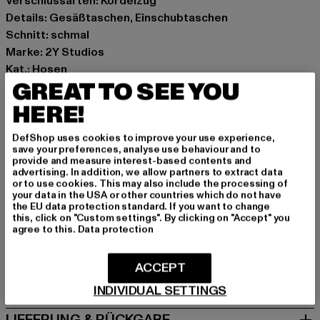
Verschlussarten: Kordelzug
Details: Gesäßtaschen, Einschubtaschen
Schnitt: schmal
Marke: 2Y Studios
Kat.: Hosen
GREAT TO SEE YOU
Farbe: schwarz
Hersteller Farbe: black
HERE!
Materialzusammensetzung: 63% Polyester, 33%
Viskose, 4% Elasthan
DefShop uses cookies to improve your use experience,
save your preferences, analyse use behaviour and to
Art.Nr: P-SP-10004-00007
provide and measure interest-based contents and
advertising. In addition, we allow partners to extract data
or to use cookies. This may also include the processing of
Hersteller: 2Y Premium GmbH |
info@2y-studios.com
your data in the USA or other countries which do not have
Hollefeldstraße 16 | 48282 Emsdetten | DE
the EU data protection standard. If you want to change
this, click on "Custom settings". By clicking on "Accept" you
agree to this.
Data protection
GRÖSSE & PASSFORM
ACCEPT
PFLEGEHINWEISE
INDIVIDUAL SETTINGS