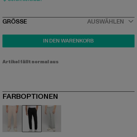
SIZE
GRÖSSE
AUSWÄHLEN
IN DEN WARENKORB
Artikel fällt normal aus
FARBOPTIONEN
beige
schwarz
grau