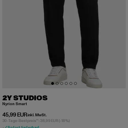
2Y STUDIOS
Nyrion Smart
Derzeitiger Preis: 45,99 EUR
45,99 EUR
inkl. MwSt.
30-Tage-Bestpreis**: 38,99 EUR
(-18%)
Sofort lieferbar!