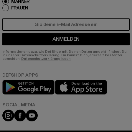
MÄNNER
FRAUEN
E-MAIL
ANMELDEN
Informationen dazu, wie DefShop mit Deinen Daten umgeht, findest Du
in unserer Datenschutzerklärung. Du kannst Dich jederzeit kostenfei
abmelden.
Datenschutzerklärung lesen.
Play market
App store
Instagram
Facebook
YouTube