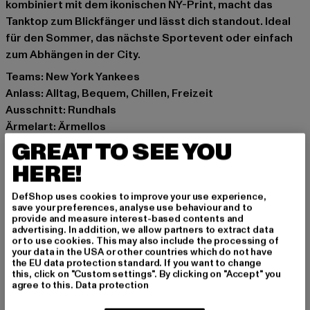
kombiniert mit dem ikonischen NY-Print, macht das
Tanktop zum Blickfänger und lässt dich standout. Ideal
für den Sommer, das nächste Sportevent oder einfach
zum Abhängen in der City.
Teams: New York Yankees
Anlass: Alltag, Bequem, Chillen, Freizeit
Ausschnitt: Rundhals
Ärmelart: Ärmellos
Details: Print
GREAT TO SEE YOU
Schnitt: Normal
HERE!
Marke: New Era
Kat.: Tank Tops
DefShop uses cookies to improve your use experience,
save your preferences, analyse use behaviour and to
Farbe: camouflage
provide and measure interest-based contents and
Hersteller Farbe: mncney
advertising. In addition, we allow partners to extract data
or to use cookies. This may also include the processing of
Materialzusammensetzung: 100% Baumwolle
your data in the USA or other countries which do not have
Art.Nr: 12720151-07275
the EU data protection standard. If you want to change
this, click on "Custom settings". By clicking on "Accept" you
agree to this.
Data protection
Hersteller: New Era Cap GmbH |
germany@neweracap.com