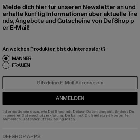
Melde dich hier für unseren Newsletter an und
erhalte künftig Informationen über aktuelle Tre
nds, Angebote und Gutscheine von DefShop p
er E-Mail!
An welchen Produkten bist du interessiert?
MÄNNER
FRAUEN
E-MAIL
ANMELDEN
Informationen dazu, wie DefShop mit Deinen Daten umgeht, findest Du
in unserer Datenschutzerklärung. Du kannst Dich jederzeit kostenfei
abmelden.
Datenschutzerklärung lesen.