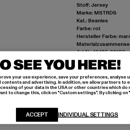
Stoff: Jersey
Marke: MSTRDS
Kat.: Beanies
Farbe: rot
Hersteller Farbe: mar
Materialzusammenset
Art.Nr: 10485-00150
O SEE YOU HERE!
Hersteller: Masterdi
Maria-Merian-Straße 2
rove your use experience, save your preferences, analyse u
ontents and advertising. In addition, we allow partners to e
ocessing of your data in the USA or other countries which do 
ant to change this, click on "Custom settings". By clicking on 
GRÖSSE 
PFLEGEHINWE
ACCEPT
INDIVIDUAL SETTINGS
LIEFERUNG &