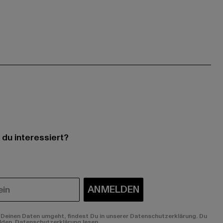
 du interessiert?
ANMELDEN
Deinen Daten umgeht, findest Du in unserer Datenschutzerklärung. Du
lden.
Datenschutzerklärung lesen.