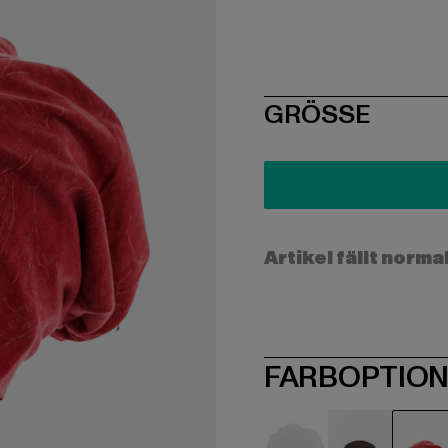
SIZE
GRÖSSE
Artikel fällt norma
FARBOPTIO