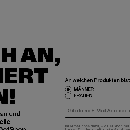
H AN,
IERT
An welchen Produkten bist
N!
MÄNNER
FRAUEN
E-MAIL
 an und
elle
Informationen dazu, wie DefShop mit 
 DefShop
kannst Dich jederzeit kostenfei abme