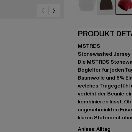
blau
braun
rot
PRODUKT DET
MSTRDS
Stonewashed Jersey
Die MSTRDS Stonewash
Begleiter für jeden 
Baumwolle und 5% Elas
weiches Tragegefühl 
verleiht der Beanie ein
kombinieren lässt. Ob
ungeschminkten Frisc
klares Statement ohne
Anlass: Alltag