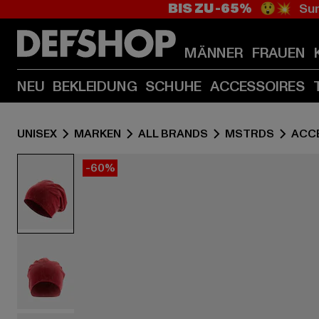
BIS ZU -65%
😲💥 Sum
MÄNNER
FRAUEN
NEU
BEKLEIDUNG
SCHUHE
ACCESSOIRES
UNISEX
MARKEN
ALL BRANDS
MSTRDS
ACC
-60%