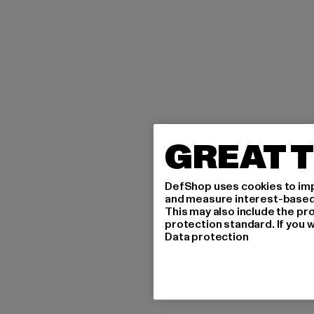
GREAT T
DefShop uses cookies to imp
and measure interest-based c
This may also include the pr
protection standard. If you w
Data protection