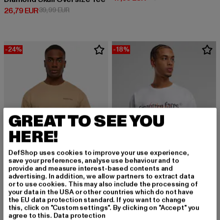
Derzeitiger Preis: 26,79 EUR
Aktionspreis: 39,99 EUR
26,79 EUR
39,99 EUR
-24%
-18%
GREAT TO SEE YOU
HERE!
DefShop uses cookies to improve your use experience,
save your preferences, analyse use behaviour and to
provide and measure interest-based contents and
advertising. In addition, we allow partners to extract data
or to use cookies. This may also include the processing of
FORGOTTEN FACES
your data in the USA or other countries which do not have
Ghost Oversized Tee
FORGOTTEN FACES
the EU data protection standard. If you want to change
Derzeitiger Preis: 37,99 EUR
Aktionspreis: 49,99 EUR
37,99 EUR
49,99 EUR
Forgotten Bravery Oversize Tee
this, click on "Custom settings". By clicking on "Accept" you
agree to this.
Data protection
Derzeitiger Preis: 32,79 EUR
Aktionspreis:
32,79 EUR
39,99 EUR