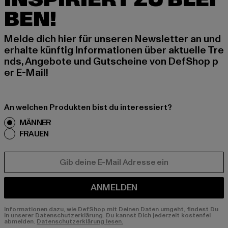
BEN!
Melde dich hier für unseren Newsletter an und
erhalte künftig Informationen über aktuelle Tre
nds, Angebote und Gutscheine von DefShop p
er E-Mail!
An welchen Produkten bist du interessiert?
MÄNNER
FRAUEN
E-MAIL
ANMELDEN
Informationen dazu, wie DefShop mit Deinen Daten umgeht, findest Du
in unserer Datenschutzerklärung. Du kannst Dich jederzeit kostenfei
abmelden.
Datenschutzerklärung lesen.