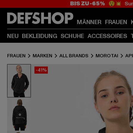
BIS ZU -65%
😲💥 Sum
MÄNNER
FRAUEN
NEU
BEKLEIDUNG
SCHUHE
ACCESSOIRES
FRAUEN
MARKEN
ALL BRANDS
MOROTAI
AP
-41%