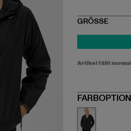
SIZE
GRÖSSE
Artikel fällt norma
FARBOPTIO