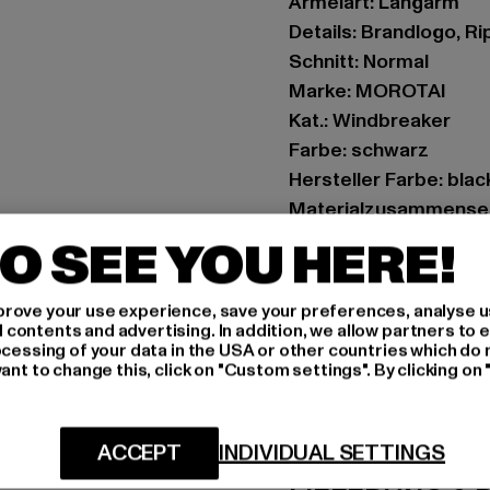
Ärmelart: Langarm
Details: Brandlogo, R
Schnitt: Normal
Marke: MOROTAI
Kat.: Windbreaker
Farbe: schwarz
Hersteller Farbe: blac
Materialzusammenset
Art.Nr: W210J201-00
O SEE YOU HERE!
Hersteller: ASUKA A
rove your use experience, save your preferences, analyse u
Seeweg 5 | 23777 Heri
ontents and advertising. In addition, we allow partners to e
ocessing of your data in the USA or other countries which do 
ant to change this, click on "Custom settings". By clicking on 
GRÖSSE 
PFLEGEHINWE
ACCEPT
INDIVIDUAL SETTINGS