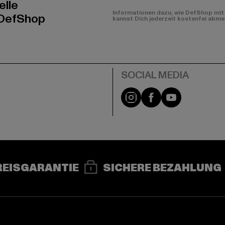
elle
Informationen dazu, wie DefShop mit 
 DefShop
kannst Dich jederzeit kostenfei abme
e
Instagram
Facebook
YouTube
REISGARANTIE
SICHERE BEZAHLUNG