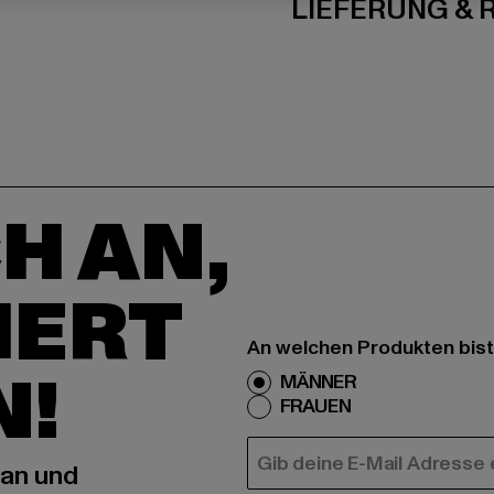
LIEFERUNG &
H AN,
IERT
An welchen Produkten bist
N!
MÄNNER
FRAUEN
E-MAIL
 an und