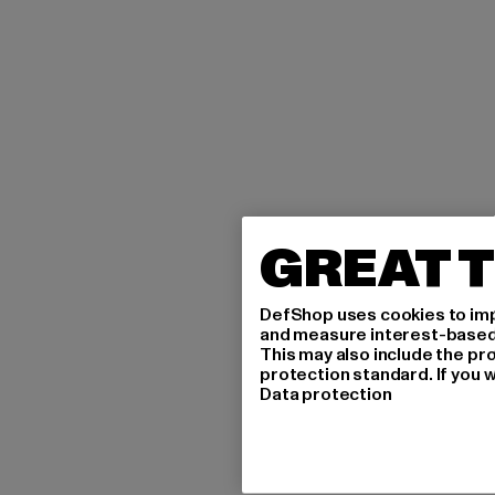
GREAT T
DefShop uses cookies to imp
and measure interest-based c
This may also include the pr
protection standard. If you w
Data protection