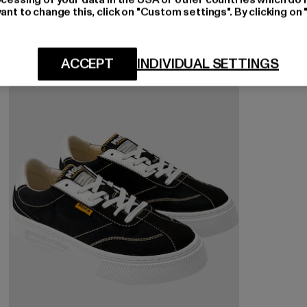
ant to change this, click on "Custom settings". By clicking on 
-42%
ACCEPT
INDIVIDUAL SETTINGS