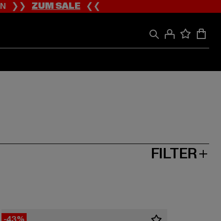
ION ❯❯
ZUM SALE
❮❮
FILTER
-43%