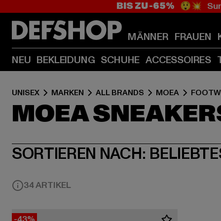
BIS ZU -65%
😲💥 Sum
MÄNNER
FRAUEN
NEU
BEKLEIDUNG
SCHUHE
ACCESSOIRES
UNISEX
MARKEN
ALL BRANDS
MOEA
FOOTW
MOEA SNEAKER
SORTIEREN NACH:
BELIEBTE
34 ARTIKEL
-43%