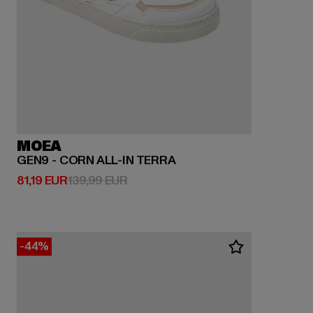
MOEA
GEN9 - CORN ALL-IN TERRA
Derzeitiger Preis: 81,19 EUR
Aktionspreis: 139,99 EUR
81,19 EUR
139,99 EUR
-44%