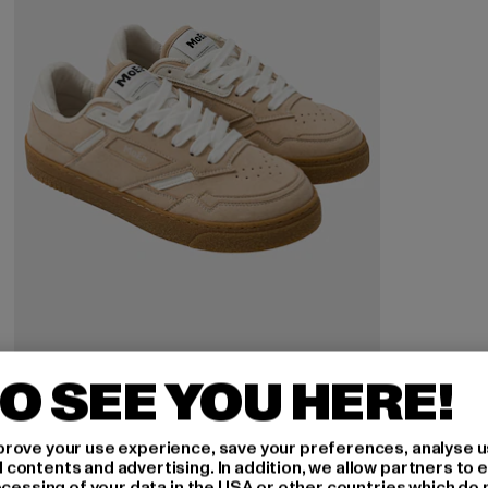
O SEE YOU HERE!
MOEA
GEN9
rove your use experience, save your preferences, analyse u
ontents and advertising. In addition, we allow partners to e
Derzeitiger Preis: 81,19 EUR
Aktionspreis: 139,99 EUR
81,19 EUR
139,99 EUR
ocessing of your data in the USA or other countries which do 